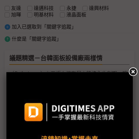
友達
達邁科技
永捷
達興材料
旭暉
明基材料
液晶面板
加入已選取到「關鍵字追蹤」
什麼是「關鍵字追蹤」
議題精選－台韓面板設備廠兩樣情
（Daily Issue）台面板上游布局大陸進入收割期 設
備、偏光板大豐收
面板設備廠跨足電池 激烈競爭覓新生
韓半導體、面板設備暫為自由身 出口限制延後執行
偏光板穩定成長、擴大醫療布局 明基材料雙引擎聯
袂齊發