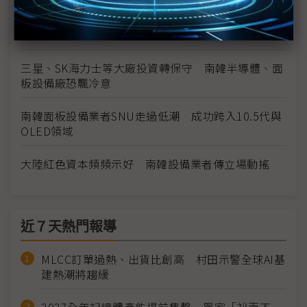
昆山奇材力拚3Q量產全球最大寬幅偏光板生產線
SCREEN大陸設備廠完工 憂貿易戰波及
三星、SK海力士等大廠投資轉保守 南韓半導體、面
板設備廠恐飄冷意
南韓面板設備業者SNU走過低潮 成功跨入10.5代與
OLED領域
大陸紅色資本頻頻示好 南韓設備業者傳立場動搖
近７天熱門報導
MLCC訂單過熱、出貨比創高 村田示警全球AI基
建熱潮將趨緩