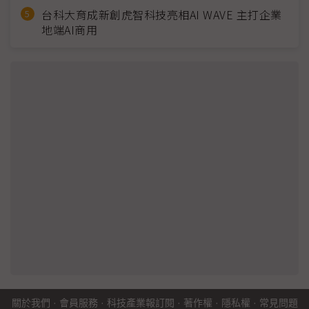
台科大育成新創虎智科技亮相AI WAVE 主打企業
地端AI商用
關於我們
·
會員服務
·
科技產業報訂閱
·
著作權
·
隱私權
·
常見問題