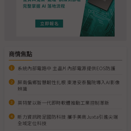
商情焦點
系統內部電路中 主晶片內部電源提供EOS防護
屏南偏鄉智慧韌性扎根 東港安泰醫院導入AI影像
辨識
英特蒙以新一代即時軟體推動工業控制革新
昕力資訊跨足國防科技 攜手美商Juxta引進尖端
全域定位科技