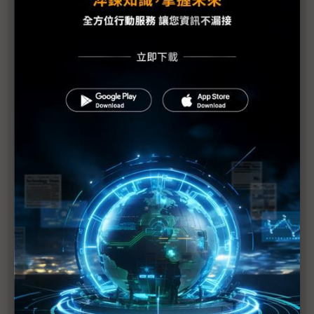
台廠衝刺折疊手機市場 面板、圓偏光片最快下半年
出貨
OLED擴產青黃不接 今年全球面板設備支出或大減4
成
誠美材偏光板訂單滿手 資金卻告急
LCD偏光板掀漲潮 樂金化學、三星SDI搭順風車
FPD設備投資陸廠先減韓廠後增 2019陷低谷
偏光板1Q漲價只是開始 2019年缺口將逐季擴大
中小尺寸TV面板價落底反彈 偏光板漲聲隨之蠢動
三星顯示器核心設備商 登陸成果斐然