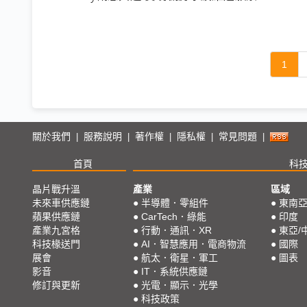
1
關於我們
服務說明
著作權
隱私權
常見問題
|
|
|
|
|
首頁
科
晶片戰升溫
產業
區域
未來車供應鏈
●
半導體．零組件
●
東南
蘋果供應鏈
●
CarTech．綠能
●
印度
產業九宮格
●
行動．通訊．XR
●
東亞/
科技椽送門
●
AI．智慧應用．電商物流
●
國際
展會
●
航太．衛星．軍工
●
圖表
影音
●
IT．系統供應鏈
修訂與更新
●
光電．顯示．光學
●
科技政策