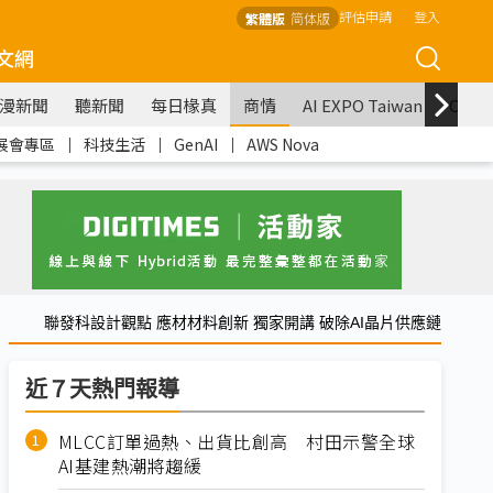
評估申請
登入
繁體版
简体版
文網
漫新聞
聽新聞
每日椽真
商情
AI EXPO Taiwan
COM
展會專區
｜
科技生活
｜
GenAI
｜
AWS Nova
聯發科設計觀點 應材材料創新 獨家開講 破除AI晶片供應鏈
近７天熱門報導
MLCC訂單過熱、出貨比創高 村田示警全球
AI基建熱潮將趨緩