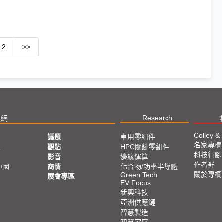
2
>>
Research
技網
Colley &
議題
車用零組件
名家專欄
亞
觀點
HPC關鍵零組件
科技行腳
影音
邊緣運算
作者群
中國
商情
化合物/功率半導體
關於專欄
Green Tech
展會專區
EV Focus
新興科技
亞洲供應鏈
智慧製造
智慧家庭