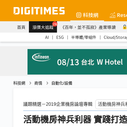
科技網
Res
259
首頁
漲價大追蹤
《百年，並不孤寂》產業導讀
AI
｜
ESG
｜
半導體/零組件
｜
Cloud/Stora
科技網
商情
自動化/設備
議題精選－2019企業機房論壇專輯
活動機房神兵利器 實踐打