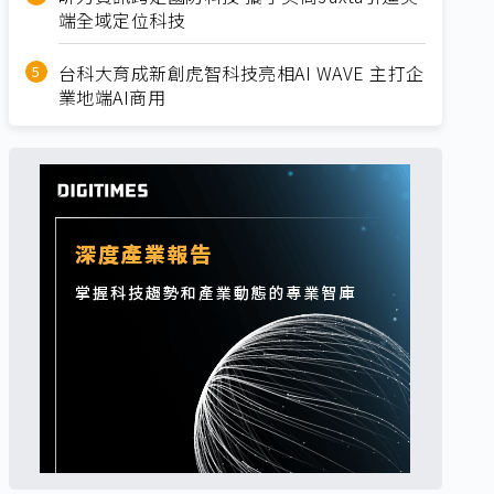
端全域定位科技
台科大育成新創虎智科技亮相AI WAVE 主打企
業地端AI商用