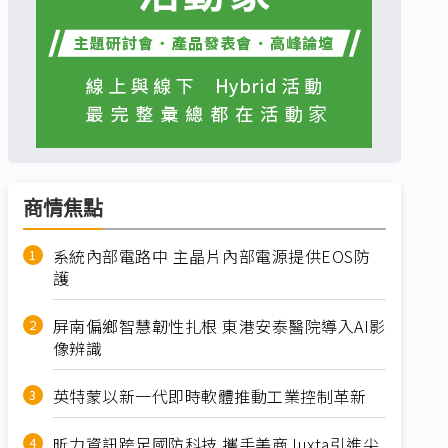
商情焦點
系統內部電路中 主晶片內部電源提供EOS防
護
屏南偏鄉智慧韌性扎根 東港安泰醫院導入AI影
像辨識
英特蒙以新一代即時軟體推動工業控制革新
昕力資訊跨足國防科技 攜手美商Juxta引進尖