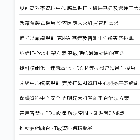
設計高效率資料中心 應掌握IT、機房基建及營運三大
憑藉預製式機房 從容因應未來維運管理需求
鍵祥以嚴謹規劃 克服AI基建及智能化佈線專案挑戰
訴諸IT-Pod框架方案 突破傳統通道封閉的盲點
援引模組化、鋰鐵電池、DCIM等技術建造最佳機房
國網中心縝密規劃 完美打造AI資料中心週邊基礎設施
保護資料中心安全 光明遠大推智能平台解決方案
善用智慧型PDU設備 解決空間、能源管理挑戰
推動雲網融合 打破資料傳輸瓶頸