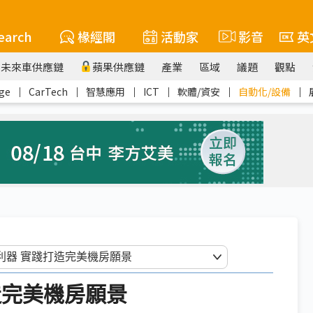
earch
椽經閣
活動家
影音
英
未來車供應鏈
蘋果供應鏈
產業
區域
議題
觀點
ge
｜
CarTech
｜
智慧應用
｜
ICT
｜
軟體/資安
｜
自動化/設備
｜
造完美機房願景