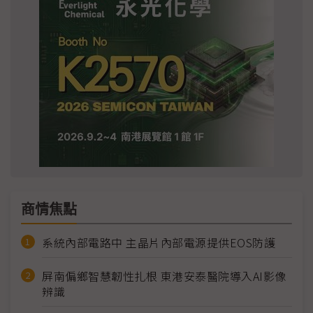
商情焦點
系統內部電路中 主晶片內部電源提供EOS防護
屏南偏鄉智慧韌性扎根 東港安泰醫院導入AI影像
辨識