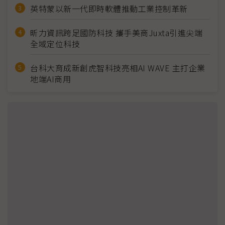
英特蒙以新一代即時軟體推動工業控制革新
昕力資訊跨足國防科技 攜手美商Juxta引進尖端
全域定位科技
台科大育成新創虎智科技亮相AI WAVE 主打企業
地端AI商用