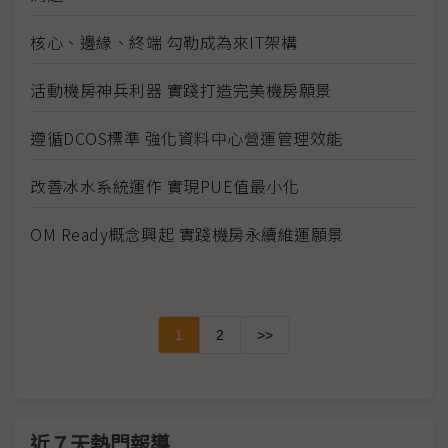
核心、邊緣、終端 勾勒成為來IT架構
活動機房神兵利器 實踐打造完美機房願景
遵循DCOS標準 強化資料中心營運管理效能
改善冰水系統運作 實現PUE值最小化
OM Ready概念興起 實踐機房永續維運願景
1
2
>>
近７天熱門報導