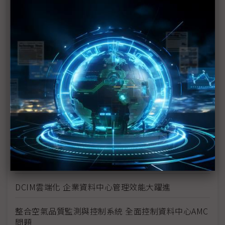
國網中心縝密規劃 完美打造AI資料中心週邊基礎設施
保護資料中心安全 光明遠大推智能平台解決方案
善用智慧型PDU設備 解決空間、能源管理挑戰
推動雲網融合 打破資料傳輸瓶頸
打造多層式防護機制 全方位保護資料中心安全
通過Uptime認證考驗 台灣大樹立機房營運新標竿
企業做主決定安裝所需SSD 有助降低運算儲存成本
DCIM雲端化 企業資料中心管理效能大躍進
整合空氣品質監測與控制系統 全面控制資料中心AMC
問題