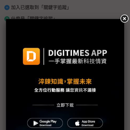
加入已選取到「關鍵字追蹤」
什麼是「關鍵字追蹤」
議題精選－2019企業機房論壇專輯
DIGITIMES企業機房論壇 促進資料中心維運最佳化
設計高效率資料中心 應掌握IT、機房基建及營運三大
趨勢
憑藉預製式機房 從容因應未來維運管理需求
鍵祥以嚴謹規劃 克服AI基建及智能化佈線專案挑戰
訴諸IT-Pod框架方案 突破傳統通道封閉的盲點
援引模組化、鋰鐵電池、DCIM等技術建造最佳機房