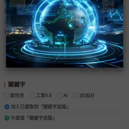
進行鍋爐零組件的設計和組裝，待確認沒有錯
誤問題發生後，再進行實際工件的製作發包，
大幅降低重複設計的時間，不僅讓客戶滿意度
提高，也順利擴大與競爭者之間的差距。
關鍵字
歐特克
工業4.0
AI
3D設計
加入已選取到「關鍵字追蹤」
什麼是「關鍵字追蹤」