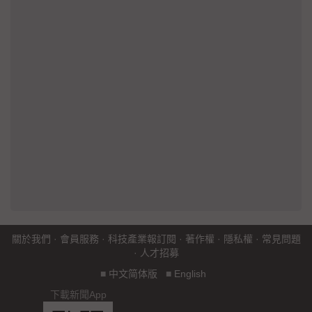
關於我們
·
會員服務
·
科技產業報訂閱
·
著作權
·
隱私權
·
常見問題
·
人才招募
■
中文简体版
■
English
下載新聞App