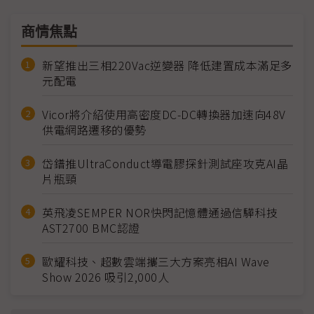
商情焦點
新望推出三相220Vac逆變器 降低建置成本滿足多
元配電
Vicor將介紹使用高密度DC-DC轉換器加速向48V
供電網路遷移的優勢
岱鐠推UltraConduct導電膠探針測試座攻克AI晶
片瓶頸
英飛凌SEMPER NOR快閃記憶體通過信驊科技
AST2700 BMC認證
歐耀科技、超數雲端攜三大方案亮相AI Wave
Show 2026 吸引2,000人