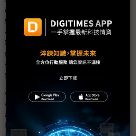
產線規劃工程師等工作所需的完整解決方案。
如全球知名的利峰機械，多年來即陸續引進
Autodesk Inventor、Autodesk CFD等歐特克公
司的軟體，讓研發生產流程得以最佳化，除降
低鍋爐產品的研發成本和時間外，更進一步提
升鍋爐設備的熱能利用，也讓公司整體競爭力
獲得大幅提升。
Autodesk台灣分公司指出，當利峰公司選擇
Autodesk Inventor取代傳統2D設計工具，作為
建置鍋爐3D模型，落實數位化原型的設計方式
後，現在該公司工程師可先行在Inventor軟體上