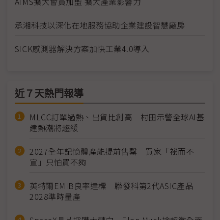
AIMS擴大會員加盟 擴大產業影響力
承湘科技以深化在地服務協助企業建設智慧廠房
SICK感測器解決方案加快工業4.0導入
近７天熱門報導
MLCC訂單過熱、出貨比創高 村田示警全球AI基
建熱潮將趨緩
2027全年記憶體產能提前售罄 買家「祕而不
宣」只怕買不夠
英特爾EMIB良率達標 聯發科第2代ASIC產品
2028準時量產
SpaceX晶片採購大轉向 Elon Musk捨超微全面