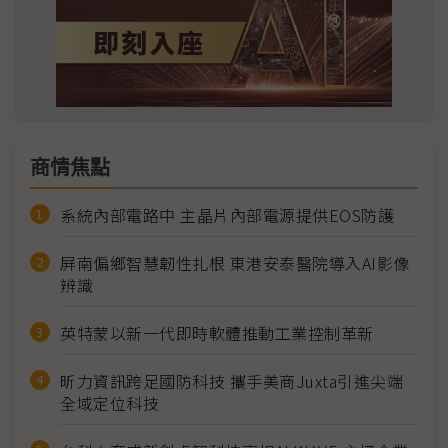
商情焦點
系統內部電路中 主晶片內部電源提供EOS防護
屏南偏鄉智慧韌性扎根 東港安泰醫院導入AI影像
辨識
英特蒙以新一代即時軟體推動工業控制革新
昕力資訊跨足國防科技 攜手美商Juxta引進尖端
全域定位科技