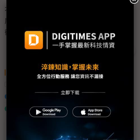
不同的作用，並周而復始地不斷分別在AI決策
層及大數據應用層及感知層形成更精準完美的
循環。
關鍵字
智慧製造
加入已選取到「關鍵字追蹤」
什麼是「關鍵字追蹤」
議題精選－2019智慧工廠(台中秋季場)論壇
專輯