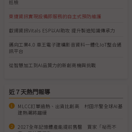
巡檢
東捷資訊實現設備即服務的自主式預防維護
叡揚資訊Vitals ESP以AI助攻 提升製造知識傳承力
邁向工業4.0 車王電子建構影音資料一體化IoT整合通
訊平台
從智慧加工到AI品質力的新創商機與挑戰
近７天熱門報導
MLCC訂單過熱、出貨比創高 村田示警全球AI基
建熱潮將趨緩
2027全年記憶體產能提前售罄 買家「祕而不