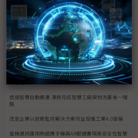
AI與工業物聯網的完美整合 實現創新與效能不斷精進
的智慧製造
西門子軟體協助企業打造無縫串連數位化整合協同平
台
研華透過SRP方案協同OT、IT及IE加速工業4.0落地
晶睿通訊結合安全、影像辨識 讓你「看」得更多
從資料擷取到資料導向創新 AWS推動AIoT智慧製造三
大進程
透過智慧自動搬運 漢錸完成智慧工廠與物流最後一哩
路
茂宣企業以狀態監控解決方案效益促進工業4.0發展
皇鋒通訊運用熱感應手機與AR眼鏡實現高安全性智慧