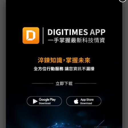
利亞德攜手晶電切入大尺寸家用Mini/Micro LED 背
光應用增溫1Q
Dynabook外接eGPU強化運算 編輯8K影像沒問
題
類Switch設計 戴爾Concept UFO要將PC遊戲隨身帶
著走
電競市場火紅 三星曲面顯示器穩居霸主地位
CES直擊：VR眼鏡採Micro OLED面板
CES直擊：Android TV秀新招 電視機正名智慧家庭
中樞
CES20直擊：BrainCo發表腦波偵測新品
CES20直擊：電視業者聚焦窗玻璃顯示器