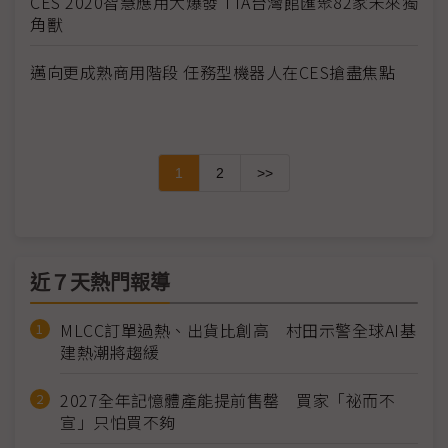
CES 2020智慧應用大爆發 TTA台灣館匯聚82家未來獨
角獸
邁向更成熟商用階段 任務型機器人在CES搶盡焦點
1
2
>>
近７天熱門報導
MLCC訂單過熱、出貨比創高 村田示警全球AI基
建熱潮將趨緩
2027全年記憶體產能提前售罄 買家「祕而不
宣」只怕買不夠