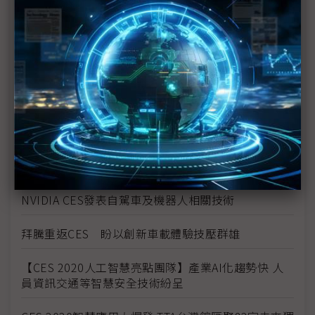
CES直擊：奇屏科技展示裸眼85吋3D電視
電動車不稀奇 現代與Uber合作空中計程車亮相
CES直擊：柔宇科技軟性OLED結合時尚
CES直擊：新創藉電腦視覺辨識偵測蚊子位置
CES20直擊：中美貿易戰衝擊 華為CES略顯落寞
NVIDIA CES發表自駕車及機器人相關技術
拜騰重返CES 盼以創新車載體驗技壓群雄
【CES 2020人工智慧亮點團隊】產業AI化趨勢快 人
員資訊交通等智慧安全技術紛呈