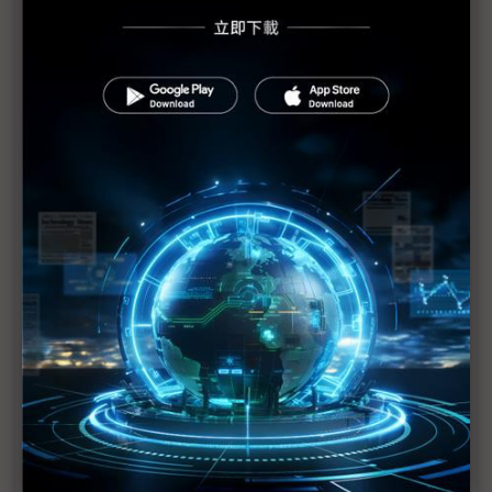
電動車不稀奇 現代與Uber合作空中計程車亮相
CES直擊：柔宇科技軟性OLED結合時尚
CES直擊：新創藉電腦視覺辨識偵測蚊子位置
CES20直擊：中美貿易戰衝擊 華為CES略顯落寞
NVIDIA CES發表自駕車及機器人相關技術
拜騰重返CES 盼以創新車載體驗技壓群雄
【CES 2020人工智慧亮點團隊】產業AI化趨勢快 人
員資訊交通等智慧安全技術紛呈
CES 2020智慧應用大爆發 TTA台灣館匯聚82家未來獨
角獸