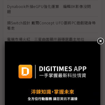
Dynabook外接eGPU強化運算 編輯8K影像沒問
題
類Switch設計 戴爾Concept UFO要將PC遊戲隨身帶
著走
電競市場火紅 三星曲面顯示器穩居霸主地位
CES直擊：VR眼鏡採Micro OLED面板
CES直擊：Android TV秀新招 電視機正名智慧家庭
中樞
CES20直擊：BrainCo發表腦波偵測新品
CES20直擊：電視業者聚焦窗玻璃顯示器
CES直擊：奇屏科技展示裸眼85吋3D電視