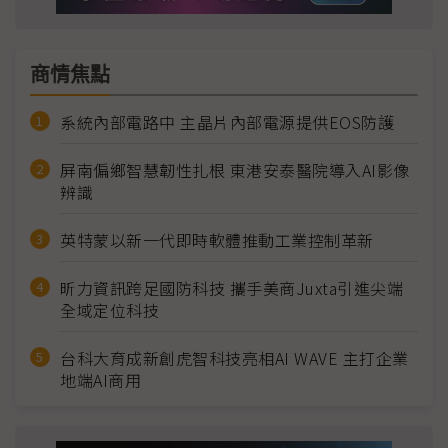
商情焦點
系統內部電路中 主晶片內部電源提供EOS防護
屏南偏鄉智慧韌性扎根 東港安泰醫院導入AI影像
辨識
英特蒙以新一代即時軟體推動工業控制革新
昕力資訊跨足國防科技 攜手美商Juxta引進尖端
全域定位科技
台科大育成新創虎智科技亮相AI WAVE 主打企業
地端AI商用