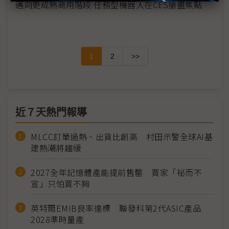
邁向更成熟商用階段 任務型機器人在CES搶盡焦點
1
2
>>
近７天熱門報導
MLCC訂單過熱、出貨比創高 村田示警全球AI基
建熱潮將趨緩
2027全年記憶體產能提前售罄 買家「祕而不
宣」只怕買不夠
英特爾EMIB良率達標 聯發科第2代ASIC產品
2028準時量產