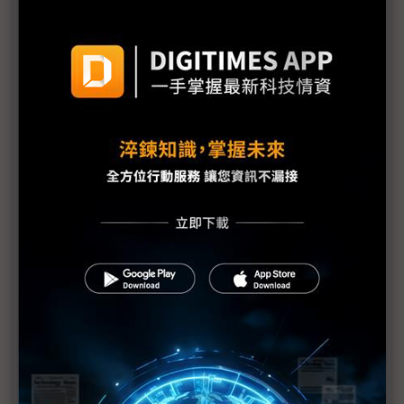
東奧延 寒冬至 LCD電視面板或首見負成長
疫情衝擊供應鏈 元太：電子紙需求反向加溫
東奧延期1年 只有QD面板笑得出來？
南韓風蕭蕭 交期延後面板設備業空瘦
中國雨飄飄 面板投產全面遞延
1月全球手機面板出貨量驟減26% 1Q20悲觀
歐美疫情延燒 面板價格守不住
三星電視、現代起亞斯洛伐克廠停工1~2週
LGD廣州廠擬5月投產 中系FPD新廠估減28%
疫情導致訂單消長 2Q需求衝擊見真章