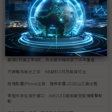
中國顯示器偏光板供給減少 疫情長期化添變數
面板供需雙降 短期內難平衡
面板不足3月加劇 電視生產損失恐蔓延至5月
主力品牌備貨不減 電視面板價格續漲
宸鴻3月復工率8成 奈米銀手機有望下半年量產
巧婦難為無米之炊 NB缺料3月恐無貨可出
疫情影響iPhone出貨 連帶影響JDI白山工廠出售
零組件多從海外進口 AMOLED面板廠受疫情衝擊較
輕