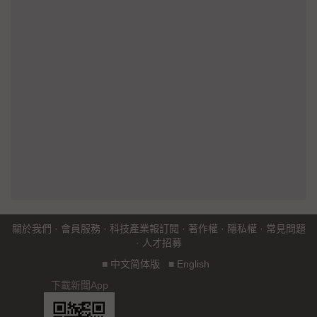
關於我們
·
會員服務
·
科技產業報訂閱
·
著作權
·
隱私權
·
常見問題
·
人才招募
■
中文简体版
■
English
下載新聞App