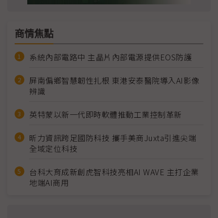
商情焦點
系統內部電路中 主晶片內部電源提供EOS防護
屏南偏鄉智慧韌性扎根 東港安泰醫院導入AI影像
辨識
英特蒙以新一代即時軟體推動工業控制革新
昕力資訊跨足國防科技 攜手美商Juxta引進尖端
全域定位科技
台科大育成新創虎智科技亮相AI WAVE 主打企業
地端AI商用