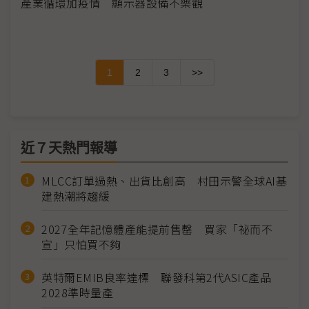
產業循環加疫情 顯示器設備不樂觀
1
2
3
>>
近７天熱門報導
MLCC訂單過熱、出貨比創高 村田示警全球AI基
建熱潮將趨緩
2027全年記憶體產能提前售罄 買家「祕而不
宣」只怕買不夠
英特爾EMIB良率達標 聯發科第2代ASIC產品
2028準時量產