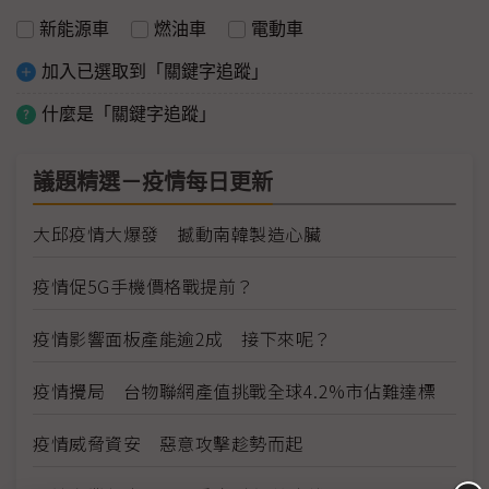
新能源車
燃油車
電動車
加入已選取到「關鍵字追蹤」
什麼是「關鍵字追蹤」
議題精選－疫情每日更新
大邱疫情大爆發 撼動南韓製造心臟
疫情促5G手機價格戰提前？
疫情影響面板產能逾2成 接下來呢？
疫情攪局 台物聯網產值挑戰全球4.2%市佔難達標
疫情威脅資安 惡意攻擊趁勢而起