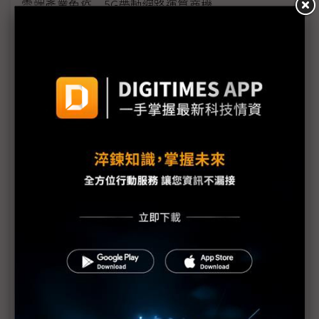
雲端產業免疫 5G帶動網路運算商機
看好5G雲端商機 網通廠積極搶進網路運算市場
因應疫情影響 供應鏈出招拚復工、推新服務
三星新機染疫 S20 Ultra傳供應不足
手機HDI出貨維持暢旺 惟2Q庫存風險逐漸攀高
PCB產業加班需求與法規衝突待解決
蘋果示警下修1Q20財測 RF元件與記憶體供應商也
重傷
美日韓等42國一致同意 強化半導體技術出口管制
（Daily Issue）供應鏈全球化重新布局 中國世界工
廠地位仍有其重