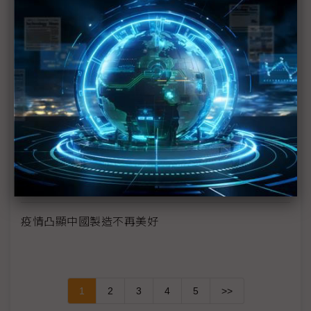
手機供應鏈砍單已不可免 台系IC設計2Q業績承壓
疫情衝擊5G手機短期出貨 超薄型FoD封測放量延至
下半年
供需趨緊造成短期漲價 華新科非中國廠區稼動率滿
載
華為晶片自主阻力一波波 轉單中芯營運風險增
疫情第2波影響浮現 業者歐洲參展縮減規模與層級
疫情凸顯中國製造不再美好
1
2
3
4
5
>>