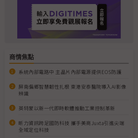
商情焦點
系統內部電路中 主晶片內部電源提供EOS防護
屏南偏鄉智慧韌性扎根 東港安泰醫院導入AI影像
辨識
英特蒙以新一代即時軟體推動工業控制革新
昕力資訊跨足國防科技 攜手美商Juxta引進尖端
全域定位科技