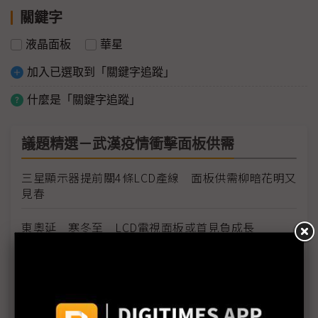
關鍵字
液晶面板
華星
加入已選取到「關鍵字追蹤」
什麼是「關鍵字追蹤」
議題精選－武漢疫情衝擊面板供需
三星顯示器提前關4條LCD產線 面板供需柳暗花明又
見春
東奧延 寒冬至 LCD電視面板或首見負成長
疫情衝擊供應鏈 元太：電子紙需求反向加溫
東奧延期1年 只有QD面板笑得出來？