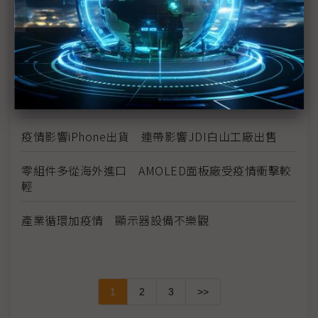
面板不足3月加劇 電視生產損失恐蔓延至5月
主力品牌備貨不減 電視面板價格續漲
宸鴻3月復工率8成 奈米銀手機有望下半年量產
巧婦難為無米之炊 NB缺料3月恐無貨可出
疫情影響iPhone出貨 連帶影響JDI白山工廠出售
零組件多從海外進口 AMOLED面板廠受疫情衝擊較
輕
產業循環加疫情 顯示器設備不樂觀
1
2
3
>>