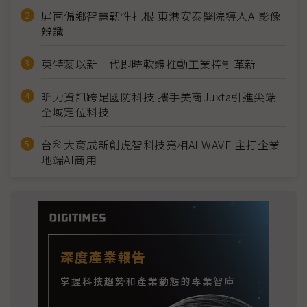
屏南偏鄉智慧韌性扎根 東港安泰醫院導入AI影像
辨識
英特蒙以新一代即時軟體推動工業控制革新
昕力資訊跨足國防科技 攜手美商Juxta引進尖端
全域定位科技
台科大育成新創虎智科技亮相AI WAVE 主打企業
地端AI商用