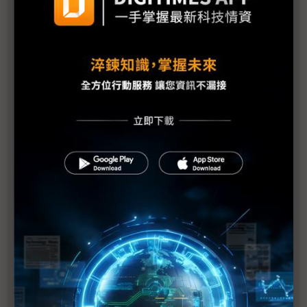
南韓風蕭蕭 交期延後面板設備業空瘦
中國雨飄飄 面板投產全面遞延
1月全球手機面板出貨量驟減26% 1Q20悲觀
歐美疫情延燒 面板價格守不住
三星電視、現代起亞斯洛伐克廠停工1~2週
LGD廣州廠擬5月投產 中系FPD新廠估減28%
疫情導致訂單消長 2Q需求衝擊見真章
中國顯示器偏光板供給減少 疫情長期化添變數
面板供需雙降 短期內難平衡