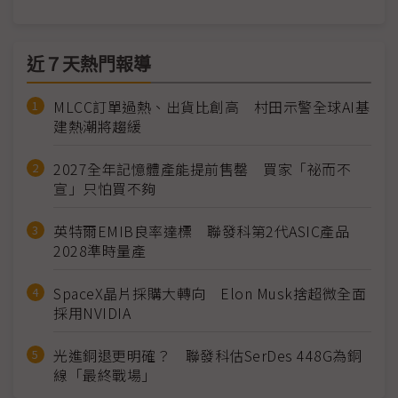
近７天熱門報導
MLCC訂單過熱、出貨比創高 村田示警全球AI基
建熱潮將趨緩
2027全年記憶體產能提前售罄 買家「祕而不
宣」只怕買不夠
英特爾EMIB良率達標 聯發科第2代ASIC產品
2028準時量產
SpaceX晶片採購大轉向 Elon Musk捨超微全面
採用NVIDIA
光進銅退更明確？ 聯發科估SerDes 448G為銅
線「最終戰場」