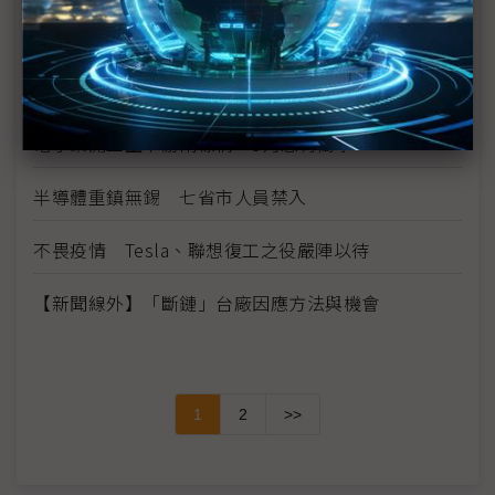
考驗復工後才開始 中國2020年汽車產量減少逾90萬
輛
步Switch後塵 疫情恐致Xbox X、PS5發布延後
電子業開工上下游兩樣情 3月恐有衝擊
半導體重鎮無錫 七省市人員禁入
不畏疫情 Tesla、聯想復工之役嚴陣以待
【新聞線外】「斷鏈」台廠因應方法與機會
1
2
>>