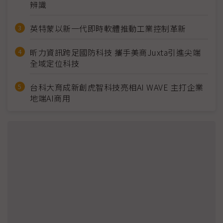
辨識
英特蒙以新一代即時軟體推動工業控制革新
昕力資訊跨足國防科技 攜手美商Juxta引進尖端
全域定位科技
台科大育成新創虎智科技亮相AI WAVE 主打企業
地端AI商用