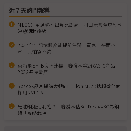
近７天熱門報導
MLCC訂單過熱、出貨比創高 村田示警全球AI基
建熱潮將趨緩
2027全年記憶體產能提前售罄 買家「祕而不
宣」只怕買不夠
英特爾EMIB良率達標 聯發科第2代ASIC產品
2028準時量產
SpaceX晶片採購大轉向 Elon Musk捨超微全面
採用NVIDIA
光進銅退更明確？ 聯發科估SerDes 448G為銅
線「最終戰場」