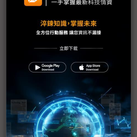
(Daily Issue)疫情消滅之日 才是手機需求復甦之時
怎麼分散產線的難度與成本 反成一種優勢？
華為：消費性、通訊設備生產正常 封測供應鏈也報
平安
韓政府成功搶救現代汽車 恢復正常運作仍須1~2週
日系零件廠獨睞5G 機器人廠看好汽車領域投資
中國車業短期受疫情衝擊 供需復原存何變數？
中國封城外溢效應 恐重傷電子供應鏈
武漢疫情影響開工 恐衝擊被動元件市場
台積電產能仍瘋搶 華為海思一單未減