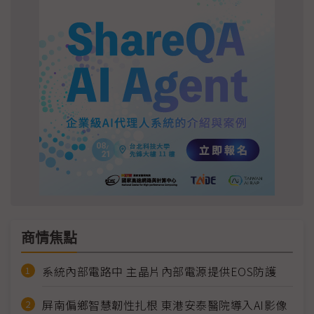
商情焦點
系統內部電路中 主晶片內部電源提供EOS防護
屏南偏鄉智慧韌性扎根 東港安泰醫院導入AI影像