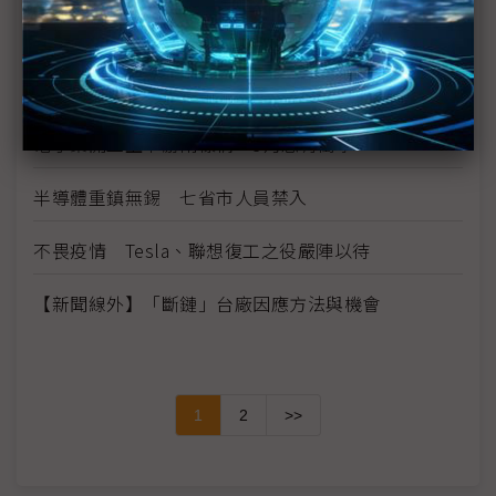
考驗復工後才開始 中國2020年汽車產量減少逾90萬
輛
步Switch後塵 疫情恐致Xbox X、PS5發布延後
電子業開工上下游兩樣情 3月恐有衝擊
半導體重鎮無錫 七省市人員禁入
不畏疫情 Tesla、聯想復工之役嚴陣以待
【新聞線外】「斷鏈」台廠因應方法與機會
1
2
>>