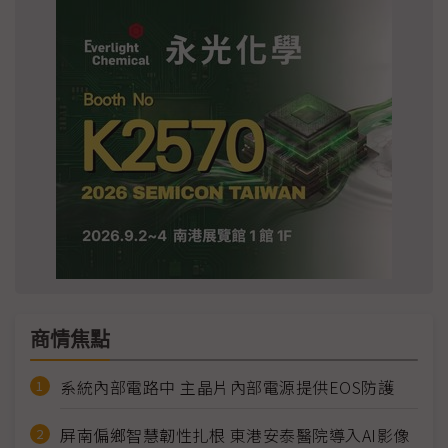
商情焦點
系統內部電路中 主晶片內部電源提供EOS防護
屏南偏鄉智慧韌性扎根 東港安泰醫院導入AI影像