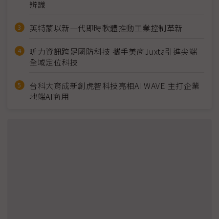
辨識
英特蒙以新一代即時軟體推動工業控制革新
昕力資訊跨足國防科技 攜手美商Juxta引進尖端
全域定位科技
台科大育成新創虎智科技亮相AI WAVE 主打企業
地端AI商用