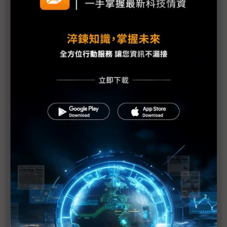
(Daily Issue)疫情消滅之日 才是手機需求復甦之時
怎麼分散產線的難度與成本 反成一種優勢？
華為：消費性、通訊設備生產正常 封測供應鏈也報
平安
韓政府成功搶救現代汽車 恢復正常運作仍須1~2週
日系零件廠獨睞5G 機器人廠看好汽車領域投資
中國車業短期受疫情衝擊 供需復原存何變數？
中國封城外溢效應 恐重傷電子供應鏈
武漢疫情影響開工 恐衝擊被動元件市場
台積電產能仍瘋搶 華為海思一單未減