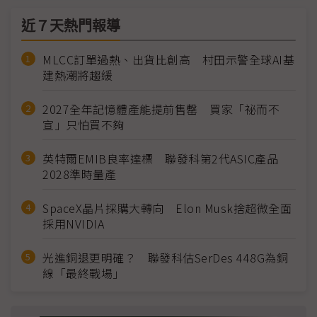
近７天熱門報導
MLCC訂單過熱、出貨比創高 村田示警全球AI基
建熱潮將趨緩
2027全年記憶體產能提前售罄 買家「祕而不
宣」只怕買不夠
英特爾EMIB良率達標 聯發科第2代ASIC產品
2028準時量產
SpaceX晶片採購大轉向 Elon Musk捨超微全面
採用NVIDIA
光進銅退更明確？ 聯發科估SerDes 448G為銅
線「最終戰場」