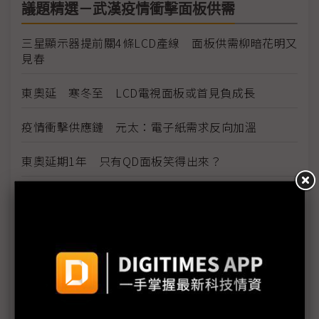
議題精選－武漢疫情衝擊面板供需
三星顯示器提前關4條LCD產線 面板供需柳暗花明又
見春
東奧延 寒冬至 LCD電視面板或首見負成長
疫情衝擊供應鏈 元太：電子紙需求反向加溫
東奧延期1年 只有QD面板笑得出來？
南韓風蕭蕭 交期延後面板設備業空瘦
中國雨飄飄 面板投產全面遞延
1月全球手機面板出貨量驟減26% 1Q20悲觀
歐美疫情延燒 面板價格守不住