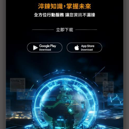
三星電視、現代起亞斯洛伐克廠停工1~2週
LGD廣州廠擬5月投產 中系FPD新廠估減28%
疫情導致訂單消長 2Q需求衝擊見真章
中國顯示器偏光板供給減少 疫情長期化添變數
面板供需雙降 短期內難平衡
面板不足3月加劇 電視生產損失恐蔓延至5月
主力品牌備貨不減 電視面板價格續漲
宸鴻3月復工率8成 奈米銀手機有望下半年量產
巧婦難為無米之炊 NB缺料3月恐無貨可出