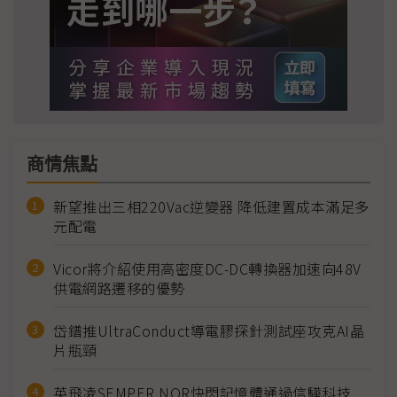
商情焦點
新望推出三相220Vac逆變器 降低建置成本滿足多
元配電
Vicor將介紹使用高密度DC-DC轉換器加速向48V
供電網路遷移的優勢
岱鐠推UltraConduct導電膠探針測試座攻克AI晶
片瓶頸
英飛凌SEMPER NOR快閃記憶體通過信驊科技