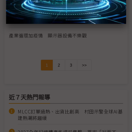
疫情影響iPhone出貨 連帶影響JDI白山工廠出售
零組件多從海外進口 AMOLED面板廠受疫情衝擊較
輕
產業循環加疫情 顯示器設備不樂觀
1
2
3
>>
近７天熱門報導
MLCC訂單過熱、出貨比創高 村田示警全球AI基
建熱潮將趨緩