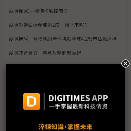
疫情促5G手機價格戰提前？
疫情影響面板產能逾2成 接下來呢？
疫情攪局 台物聯網產值挑戰全球4.2%市佔難達標
疫情威脅資安 惡意攻擊趁勢而起
雲端產業免疫 5G帶動網路運算商機
看好5G雲端商機 網通廠積極搶進網路運算市場
因應疫情影響 供應鏈出招拚復工、推新服務
三星新機染疫 S20 Ultra傳供應不足
手機HDI出貨維持暢旺 惟2Q庫存風險逐漸攀高