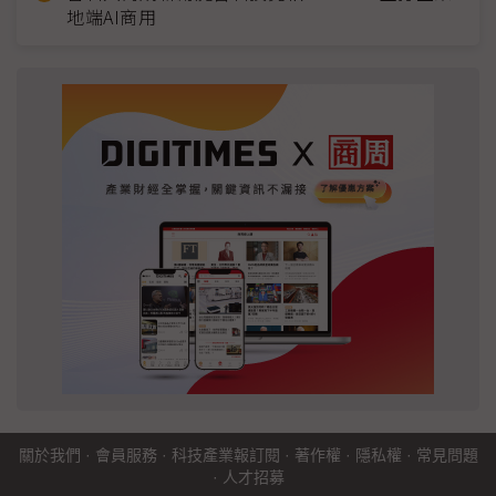
地端AI商用
關於我們
·
會員服務
·
科技產業報訂閱
·
著作權
·
隱私權
·
常見問題
·
人才招募