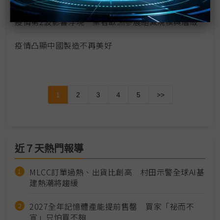
疫情第2波影響浮現 業者歐洲參展縮減規模與層級
疫情凸顯中國製造不再美好
1
2
3
4
5
>>
近７天熱門報導
MLCC訂單過熱、出貨比創高 村田示警全球AI基
建熱潮將趨緩
2027全年記憶體產能提前售罄 買家「祕而不
宣」只怕買不夠