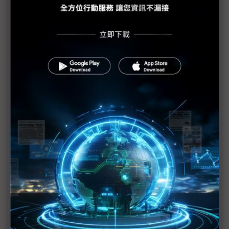
PCB產業加班需求與法規衝突待解決
蘋果示警下修1Q20財測 RF元件與記憶體供應商也
重傷
美日韓等42國一致同意 強化半導體技術出口管制
（Daily Issue）供應鏈全球化重新布局 中國世界工
廠地位仍有其重
手機供應鏈砍單已不可免 台系IC設計2Q業績承壓
疫情衝擊5G手機短期出貨 超薄型FoD封測放量延至
下半年
供需趨緊造成短期漲價 華新科非中國廠區稼動率滿
載
華為晶片自主阻力一波波 轉單中芯營運風險增