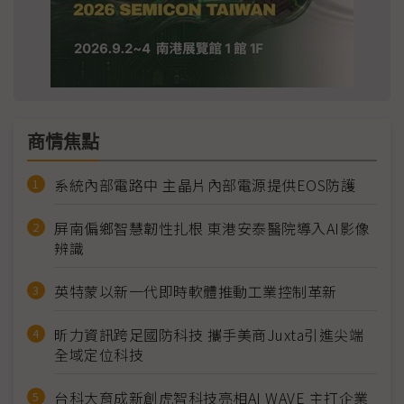
商情焦點
系統內部電路中 主晶片內部電源提供EOS防護
屏南偏鄉智慧韌性扎根 東港安泰醫院導入AI影像
辨識
英特蒙以新一代即時軟體推動工業控制革新
昕力資訊跨足國防科技 攜手美商Juxta引進尖端
全域定位科技
台科大育成新創虎智科技亮相AI WAVE 主打企業