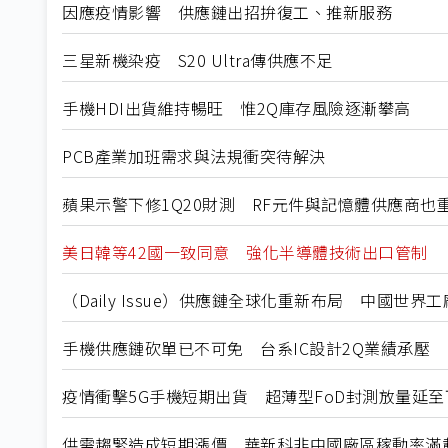
因應疫情影響 供應鏈出招拚復工、推新服務
三星新機染疫 S20 Ultra傳供應不足
手機HDI出貨維持暢旺 惟2Q庫存風險逐漸攀高
PCB產業加班需求與法規衝突待解決
蘋果示警下修1Q20財測 RF元件與記憶體供應商也
美日韓等42國一致同意 強化半導體技術出口管制
（Daily Issue）供應鏈全球化重新布局 中國世界
手機供應鏈砍單已不可免 台系IC設計2Q業績承壓
疫情衝擊5G手機短期出貨 超薄型FoD封測放量延至
供需趨緊造成短期漲價 華新科非中國廠區稼動率滿