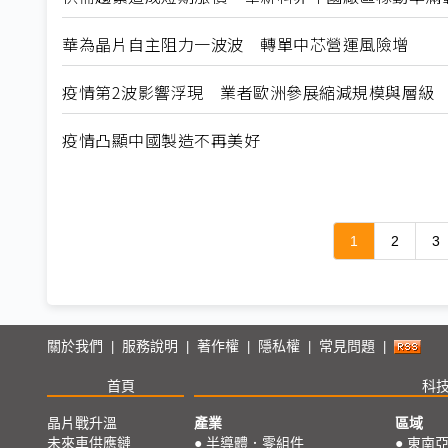
華為晶片自主阻力一波波 轉單中芯營運風險增
疫情第2波影響浮現 業者歐洲參展縮減規模與層級
疫情凸顯中國製造不再美好
1
2
3
關於我們
服務說明
著作權
隱私權
常見問題
|
|
|
|
|
首頁
科
晶片戰升溫
產業
區域
未來車供應鏈
●
半導體．零組件
●
東南