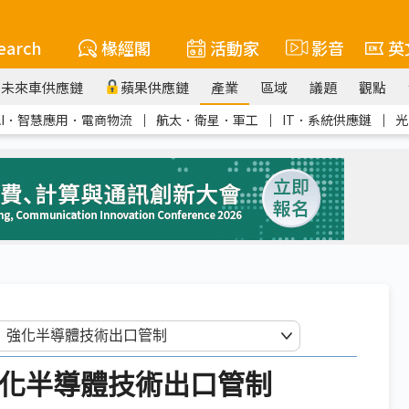
earch
椽經閣
活動家
影音
英
未來車供應鏈
蘋果供應鏈
產業
區域
議題
觀點
AI．智慧應用．電商物流
｜
航太．衛星．軍工
｜
IT．系統供應鏈
｜
光
強化半導體技術出口管制