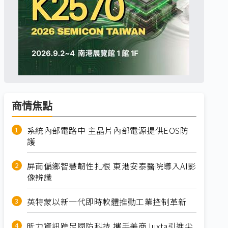
商情焦點
系統內部電路中 主晶片內部電源提供EOS防
護
屏南偏鄉智慧韌性扎根 東港安泰醫院導入AI影
像辨識
英特蒙以新一代即時軟體推動工業控制革新
昕力資訊跨足國防科技 攜手美商Juxta引進尖