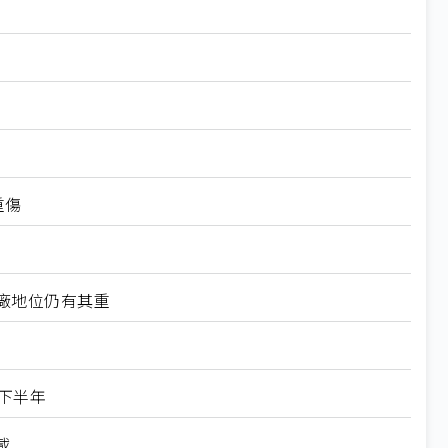
重傷
工廠地位仍有其重
下半年
載