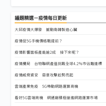
議題精選－疫情每日更新
大邱疫情大爆發 撼動南韓製造心臟
疫情促5G手機價格戰提前？
疫情影響面板產能逾2成 接下來呢？
疫情攪局 台物聯網產值挑戰全球4.2%市佔難達標
疫情威脅資安 惡意攻擊趁勢而起
雲端產業免疫 5G帶動網路運算商機
看好5G雲端商機 網通廠積極搶進網路運算市場