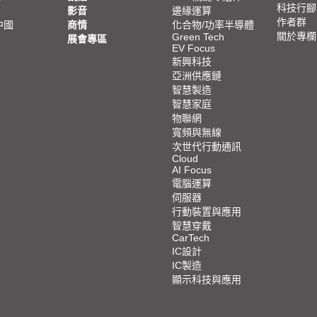
科技行腳
影音
邊緣運算
作者群
中國
商情
化合物/功率半導體
關於專欄
Green Tech
展會專區
EV Focus
新興科技
亞洲供應鏈
智慧製造
智慧家庭
物聯網
寬頻與無線
次世代行動通訊
Cloud
AI Focus
電腦運算
伺服器
行動裝置與應用
智慧穿戴
CarTech
IC設計
IC製造
顯示科技與應用