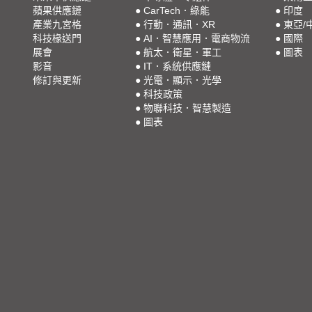
蘋果供應鏈
●
CarTech．綠能
●
印度
產業九宮格
●
行動．通訊．XR
●
東亞/
科技椽送門
●
AI．智慧應用．電商物流
●
國際
展會
●
航太．衛星．軍工
●
圖表
影音
●
IT．系統供應鏈
修訂與更新
●
光電．顯示．光學
●
科技政策
●
物聯科技．智慧製造
●
圖表