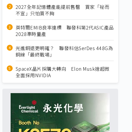
2027全年記憶體產能提前售罄 買家「祕而
不宣」只怕買不夠
英特爾EMIB良率達標 聯發科第2代ASIC產品
2028準時量產
光進銅退更明確？ 聯發科估SerDes 448G為
銅線「最終戰場」
SpaceX晶片採購大轉向 Elon Musk捨超微
全面採用NVIDIA