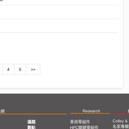
4
5
>>
Research
技網
Colley &
議題
車用零組件
名家專欄
亞
觀點
HPC關鍵零組件