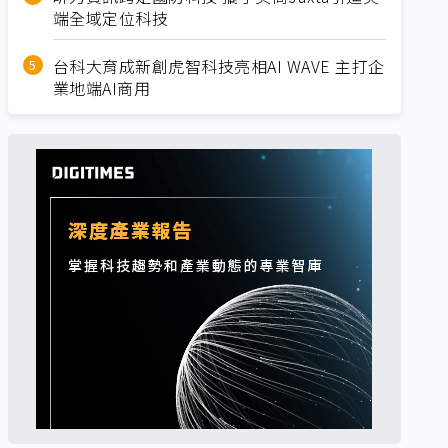
端全域定位科技
台科大育成新創虎智科技亮相AI WAVE 主打企
業地端AI商用