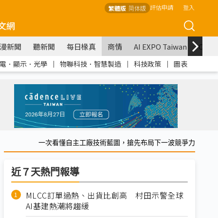
評估申請
登入
繁體版
简体版
文網
漫新聞
聽新聞
每日椽真
商情
AI EXPO Taiwan
COM
電．顯示．光學
｜
物聯科技．智慧製造
｜
科技政策
｜
圖表
一次看懂自主工廠技術藍圖，搶先布局下一波競爭力
近７天熱門報導
MLCC訂單過熱、出貨比創高 村田示警全球
AI基建熱潮將趨緩