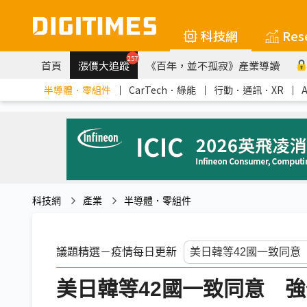
科技網
Res
257
首頁
漲價大追蹤
《百年，並不孤寂》產業導讀
半導體．零組件
｜
CarTech．綠能
｜
行動．通訊．XR
｜
科技網
產業
半導體．零組件
議題精選－疫情每日更新
美日韓等42國一致同意 