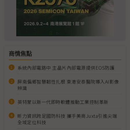
商情焦點
系統內部電路中 主晶片內部電源提供EOS防護
屏南偏鄉智慧韌性扎根 東港安泰醫院導入AI影像
辨識
英特蒙以新一代即時軟體推動工業控制革新
昕力資訊跨足國防科技 攜手美商Juxta引進尖端
全域定位科技