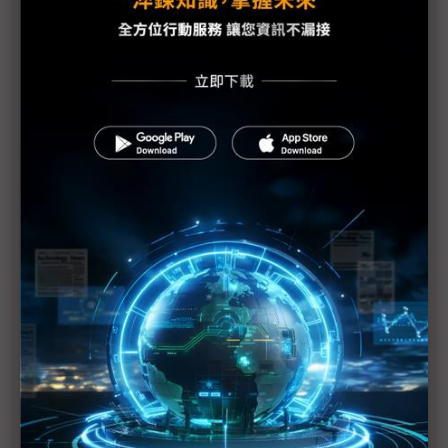
手機HDI出貨維持暢旺 惟2Q庫存風險逐漸攀高
PCB產業加班需求與法規衝突待解決
蘋果示警下修1Q20財測 RF元件與記憶體供應商也
重傷
美日韓等42國一致同意 強化半導體技術出口管制
（Daily Issue）供應鏈全球化重新布局 中國世界工
廠地位仍有其重
手機供應鏈砍單已不可免 台系IC設計2Q業績承壓
疫情衝擊5G手機短期出貨 超薄型FoD封測放量延至
下半年
供需趨緊造成短期漲價 華新科非中國廠區稼動率滿
載