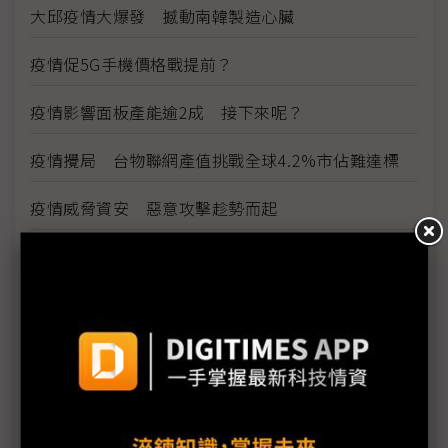
大邱疫情大爆發 撼動南韓製造心臟
疫情促5G手機價格戰提前？
疫情影響面板產能逾2成 接下來呢？
疫情攪局 台物聯網產值挑戰全球4.2%市佔難達標
疫情威脅資安 惡意攻擊趁勢而起
雲端產業免疫 5G帶動網路運算商機
看好5G雲端商機 網通廠積極搶進網路運算市場
因應疫情影響 供應鏈出招拚復工、推新服務
三星新機染疫 S20 Ultra傳供應不足