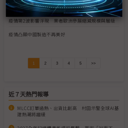
華為晶片自主阻力一波波 轉單中芯營運風險增
疫情第2波影響浮現 業者歐洲參展縮減規模與層級
疫情凸顯中國製造不再美好
1
2
3
4
5
>>
近７天熱門報導
MLCC訂單過熱、出貨比創高 村田示警全球AI基
建熱潮將趨緩