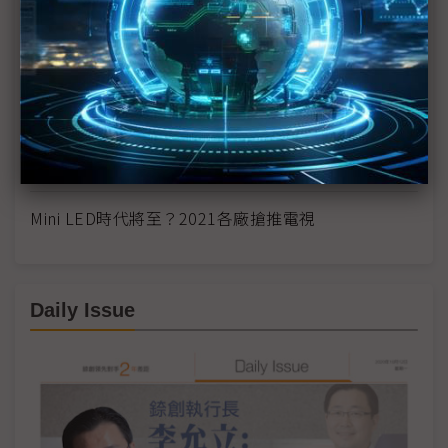
錼創執行長李允立：Micro LED價格比肩OLED有望
放下貴氣身段指日可待
三星2021或推Mini LED電視 以高階款穩固全球王座
傳2021年推出Mini LED電視 三星3大高階產品線成
形
Mini LED時代將至？2021各廠搶推電視
Daily Issue