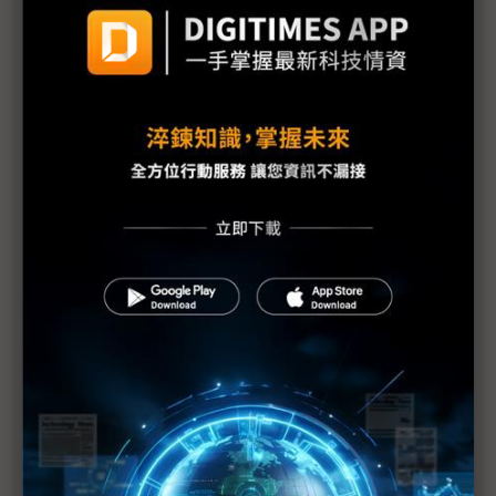
揭開Mini LED時代序幕 LED晶粒商掀戰
三星、樂金兩大韓廠搶進 Mini LED電視時代揭序幕
供應鏈前仆後繼搶進 Mini/Micro LED成Touch
Taiwan焦點
華燦Mini LED切入群創、樂金供應鏈 三安如坐針氈
嗅高階電視商機 三星2021年亮相Mini LED
Micro LED量產跨步走 各技術爭鋒聚焦成本降低
QD-OLED、Mini LED難抉擇 三星高階電視策略搖擺
三星樂金2021決戰新一代中大尺寸顯示器市場
TCL布局Mini LED TV換機潮 億光POB Mini LED出
貨稱冠