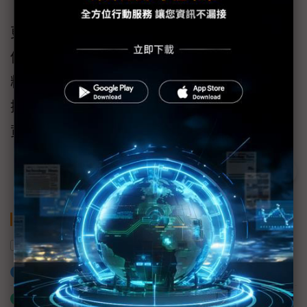
更有甚者，Veeam還容許用戶將可用性防線延
伸到公有雲，意即可利用公有雲存放備份資
料，必要時可將之還原回本地機房，或選擇直
接還原回雲端虛擬機，竭盡所能確保現代製造
資訊系統全時運轉不停頓。
關鍵字
Veeam Software
備份
智慧製造
加入已選取到「關鍵字追蹤」
什麼是「關鍵字追蹤」