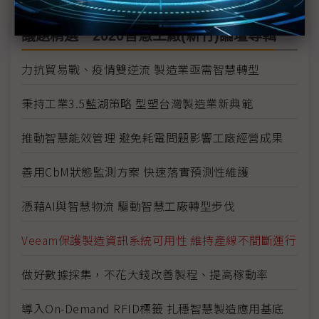
議題精選－2020智慧工廠(新竹)論壇專輯
力抗貿易戰、疫情雙逆流 製造業亟需智慧轉型
秉持工業3.5藍湖策略 型塑台灣製造業新典範
推動智慧能效管理 避免耗電問題影響工廠經營成果
善用CbM狀態監測方案 快速落實預測性維護
憑藉AI與智慧物流 驅動智慧工廠轉型步伐
Veeam保護製造資訊系統可用性 維持產線不間斷運行
做好數據採集，不花大錢改善製程、提高稼動率
導入On-Demand RFID標籤 扎穩智慧製造應用基底