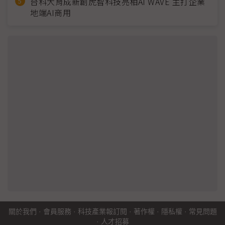
台科大育成新創虎智科技亮相AI WAVE 主打企業
地端AI商用
關於我們
·
會員服務
·
科技產業報訂閱
·
著作權
·
隱私權
·
常見問題
·
人才招募