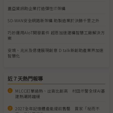
蓋亞資訊助企業打造彈性IT架構
SD-WAN安全網路新架構 助製造業於決勝千里之外
巧妙運用AIoT開發套件 超恩加速建構智慧工廠解決方
案
安堉、兆米及偲倢展現創意 D talk新創助產業界加速
智慧化
近７天熱門報導
MLCC訂單過熱、出貨比創高 村田示警全球AI基
建熱潮將趨緩
2027全年記憶體產能提前售罄 買家「祕而不