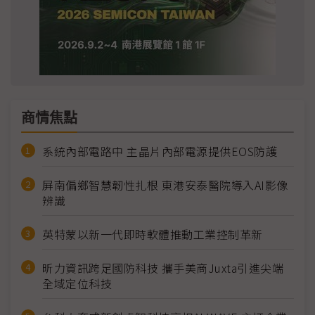
商情焦點
系統內部電路中 主晶片內部電源提供EOS防護
屏南偏鄉智慧韌性扎根 東港安泰醫院導入AI影像
辨識
英特蒙以新一代即時軟體推動工業控制革新
昕力資訊跨足國防科技 攜手美商Juxta引進尖端
全域定位科技