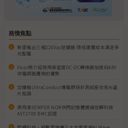
商情焦點
新望推出三相220Vac逆變器 降低建置成本滿足多
元配電
Vicor將介紹使用高密度DC-DC轉換器加速向48V
供電網路遷移的優勢
岱鐠推UltraConduct導電膠探針測試座攻克AI晶
片瓶頸
英飛凌SEMPER NOR快閃記憶體通過信驊科技
AST2700 BMC認證
歐耀科技、超數雲端攜三大方案亮相AI Wave