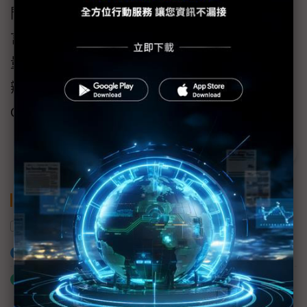
問題，避免客戶持續受害。所以對於企業而
言，若能借助如同安碁資訊之專業資安服務能
量，協助執行7x24即時監測、資安檢測，且能
辨識威脅、對症下藥，即可望以最快速度建立
OT資安防禦力。
關鍵字
駭客
資安
加入已選取到「關鍵字追蹤」
什麼是「關鍵字追蹤」