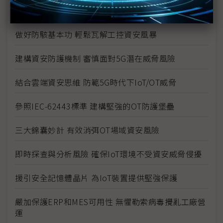
議題精選－2020資安論壇專輯
做好防駭基本功 輕鬆瓦解工控資安風暴
建構資安防護機制 審慎面對5G潛在威脅風險
結合雲端資安思維 防範5G時代下IoT/OT威脅
參照IEC-62443標準 建構堅強的OT防護堡壘
三大錦囊妙計 有效消弭OT場域資安風險
即時探查與分析風險 確保IoT環境不受資安威脅侵擾
援引安全記憶體晶片 為IoT裝置提供堅強保護
嚴加保護ERP和MES可用性 無懼勒索病毒攪亂工廠營
運