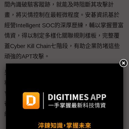
間內識破駭客蹤跡，就能及時阻斷其攻擊計
畫，將災情控制在最輕微程度。安碁資訊基於
經營Intelligent SOC的深厚歷練，輔以掌握豐富
情資，得以制定多樣化關聯規則樣板，完整覆
蓋Cyber Kill Chain七階段，有助企業防堵這些
頑強的APT攻擊。
另外安碁資訊訂定嚴謹有序的事件處理作業流
程SOP，其數位鑑識實驗室專業技術人員，都
會依循「再度取得系統控制權」、「入侵回
復」、「系統與網路安全強化」、「重新上
網」、「分析入侵行為」、「事件通報」和
「事後檢討」等程序，沉穩踏實地解決OT資安