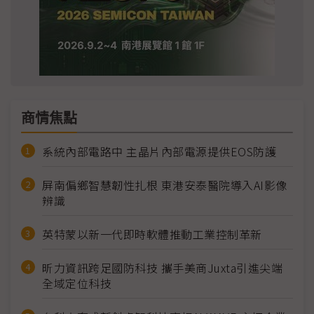
商情焦點
系統內部電路中 主晶片內部電源提供EOS防護
屏南偏鄉智慧韌性扎根 東港安泰醫院導入AI影像
辨識
英特蒙以新一代即時軟體推動工業控制革新
昕力資訊跨足國防科技 攜手美商Juxta引進尖端
全域定位科技