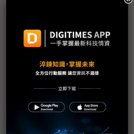
Tesla與Mini LED「蘋」加持瑞儀營運 蘋果Mini LED
背光與OLED或雙軌並行
三星顯示器OLED材料aETL獨家供應商事業解密
「疫」變再變 三星量產QD-OLED變數多
南韓業界為何樂見三星停止QD-OLED「內戰」？
三星顯示器申請商標QDE、QDX 或將推出新品
三星顯示器OLED戰線 從手機延伸到NB
三星顯示器劍指LGD 進軍車用OLED市場
LCD、OLED設備皆熱 佳能尼康看好市場回春
OLED熱度直上雲霄 材料年營收或成長18%