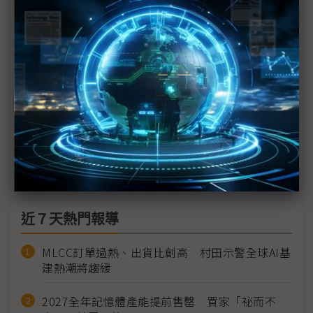
OLED需求增 傳LGD投資7.5億美元擴建越南工廠
面板業迎NB熱 兩大韓廠布局有別
折疊式iPhone有影 傳LGD協助開發面板
傳蘋果與台積電開發micro OLED面板導入AR產品
三星力推折疊產品 或將擴大至平板電腦、NB
近７天熱門報導
MLCC訂單過熱、出貨比創高 村田示警全球AI基
建熱潮將趨緩
2027全年記憶體產能提前售罄 買家「祕而不