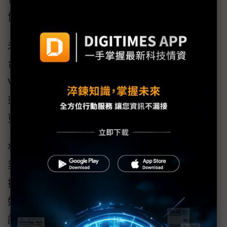
協助機場實現智慧化目標。
未來則將聚焦在電動車應用，運用以行動基地
台為基礎的交通偵測技術(Cellular-Based
Vehicle Probe；CVP)，蒐集電動車相關數據，
或結合物聯網技術進行號誌管控，讓城市交通
更順暢、更安全。
林昭陽強調，為了落實發展創新業務、深耕產
業智慧應用兩大業務發展策略，資拓宏宇也會
持續強化資安體制和人才技能，為客戶提供更
好的服務。像2021年初就已經通過全公司ISMS
認證，接下來還有導入安全應用系統開發周期