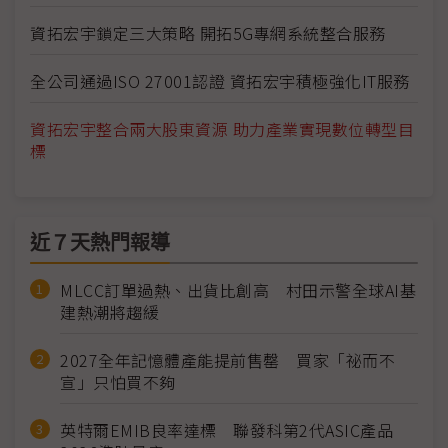
資拓宏宇鎖定三大策略 開拓5G專網系統整合服務
全公司通過ISO 27001認證 資拓宏宇積極強化IT服務
資拓宏宇整合兩大股東資源 助力產業實現數位轉型目
標
近７天熱門報導
MLCC訂單過熱、出貨比創高 村田示警全球AI基
建熱潮將趨緩
2027全年記憶體產能提前售罄 買家「祕而不
宣」只怕買不夠
英特爾EMIB良率達標 聯發科第2代ASIC產品