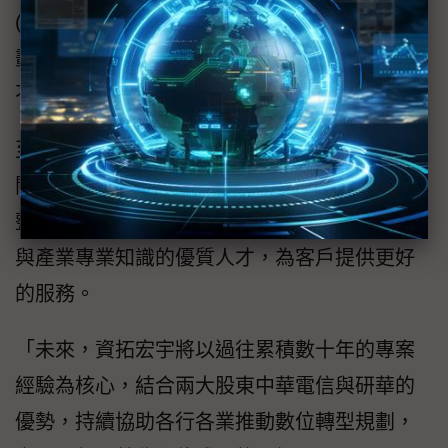
(SSDLC)、增加資安投資與員工教育訓練等規
劃，希望從硬體、軟體、管理、流程、人員等
不同面向打造全方位資安防禦機制。
至於人才面，除了鼓勵內部工程師考取雲端相
關證照，加強雲端的架構規劃、諮詢、及系統
整合等服務能量，也會招聘外界具備創新創意
與產業專業知識的優質人才，為客戶提供更好
的服務。
「未來，資拓宏宇將以過往累積數十年的專案
經驗為核心，結合兩大股東中華電信與研華的
優勢，持續協助各行各業推動數位轉型規劃，