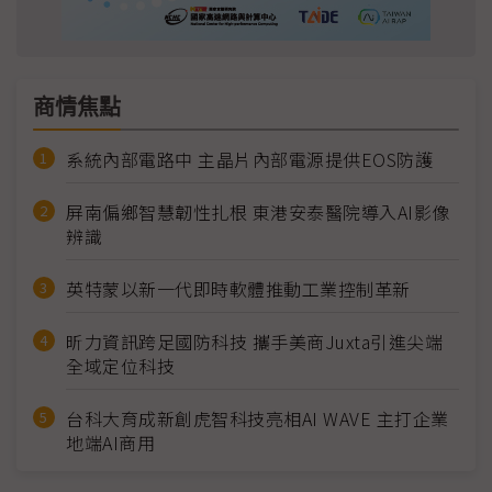
商情焦點
系統內部電路中 主晶片內部電源提供EOS防護
屏南偏鄉智慧韌性扎根 東港安泰醫院導入AI影像
辨識
英特蒙以新一代即時軟體推動工業控制革新
昕力資訊跨足國防科技 攜手美商Juxta引進尖端
全域定位科技
台科大育成新創虎智科技亮相AI WAVE 主打企業
地端AI商用