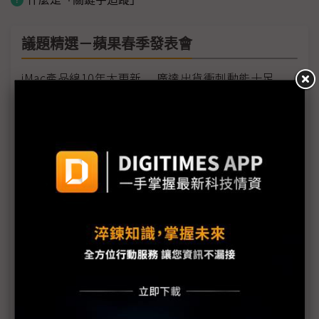
議題精選－蘋果春季發表會
iMac產品線10年大更新 廣達出貨衝刺動能十足
iPad Pro仍由鴻海獨家組裝 可望自4月起貢獻營收
iPad Pro來勢洶洶 三星備NB新品應戰
兄弟「同芯」 蘋果審慎區隔iPad與Mac
iPad Pro擁5G毫米波加Wi-Fi 6 AiP用量增日月光吃
補
蘋果新品AiP滲透率提升 台系載板廠樂見其成
iPad Pro規格提升 有利PCB供應鏈表現