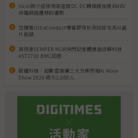
Vicor將介紹使用高密度DC-DC轉換器加速向48V
供電網路遷移的優勢
岱鐠推UltraConduct導電膠探針測試座攻克AI晶
片瓶頸
英飛凌SEMPER NOR快閃記憶體通過信驊科技
AST2700 BMC認證
歐耀科技、超數雲端攜三大方案亮相AI Wave
Show 2026 吸引2,000人