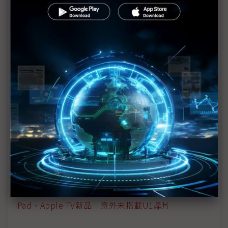
蘋果Mini LED背光先行 OLED技術也不會落隊
迎接蘋果M1生態系 供應鏈準備好了嗎？
蘋果2年轉換CPU大步走 台積電5/3奈米衝刺踩油門
Mini LED iPad量產瓶頸打通 拉貨需求估500萬台
蘋果發表會新品匯總 iPad Pro讓對手看不到車尾燈
蘋果拚iPad兩成成長率 鴻海、仁寶忙翻天
M1晶片：iMac瘦身、iPad進化最大功臣
iPad、AirTag新品齊發 台系供應鏈受惠
iPad、Apple TV新品 意外未搭載U1晶片