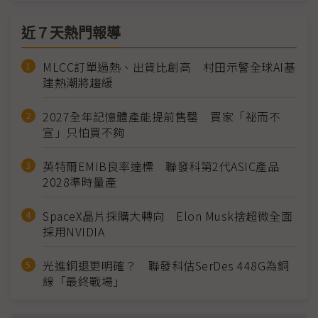
近７天熱門報導
MLCC訂單過熱、出貨比創高 村田示警全球AI基
建熱潮將趨緩
2027全年記憶體產能提前售罄 買家「祕而不
宣」只怕買不夠
英特爾EMIB良率達標 聯發科第2代ASIC產品
2028準時量產
SpaceX晶片採購大轉向 Elon Musk捨超微全面
採用NVIDIA
光進銅退更明確？ 聯發科估SerDes 448G為銅
線「最終戰場」