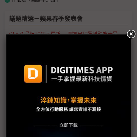
議題精選－蘋果春季發表會
iMac產品線10年大更新 廣達出貨衝刺動能十足
iPad Pro仍由鴻海獨家組裝 可望自4月起貢獻營收
iPad Pro來勢洶洶 三星備NB新品應戰
兄弟「同芯」 蘋果審慎區隔iPad與Mac
iPad Pro擁5G毫米波加Wi-Fi 6 AiP用量增日月光吃
補
蘋果新品AiP滲透率提升 台系載板廠樂見其成
iPad Pro規格提升 有利PCB供應鏈表現