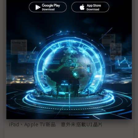
蘋果Mini LED背光先行 OLED技術也不會落隊
迎接蘋果M1生態系 供應鏈準備好了嗎？
蘋果2年轉換CPU大步走 台積電5/3奈米衝刺踩油門
Mini LED iPad量產瓶頸打通 拉貨需求估500萬台
蘋果發表會新品匯總 iPad Pro讓對手看不到車尾燈
蘋果拚iPad兩成成長率 鴻海、仁寶忙翻天
M1晶片：iMac瘦身、iPad進化最大功臣
iPad、AirTag新品齊發 台系供應鏈受惠
iPad、Apple TV新品 意外未搭載U1晶片