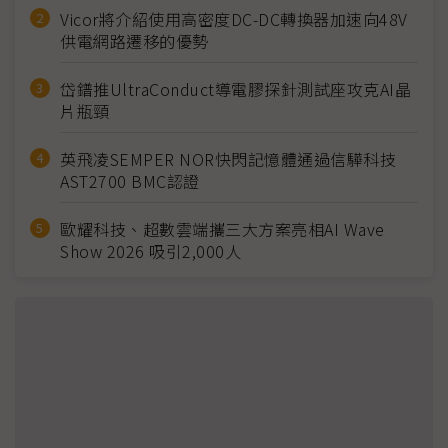
Vicor將介紹使用高密度DC-DC轉換器加速向48V
供電網路遷移的優勢
岱鐠推UltraConduct導電膠探針測試座攻克AI晶
片瓶頸
英飛凌SEMPER NOR快閃記憶體通過信驊科技
AST2700 BMC認證
歐耀科技、超數雲端攜三大方案亮相AI Wave
Show 2026 吸引2,000人