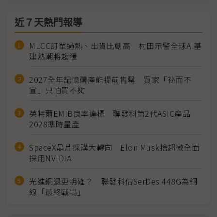
近７天熱門報導
MLCC訂單過熱、出貨比創高 村田示警全球AI基
建熱潮將趨緩
2027全年記憶體產能提前售罄 買家「祕而不
宣」只怕買不夠
英特爾EMIB良率達標 聯發科第2代ASIC產品
2028準時量產
SpaceX晶片採購大轉向 Elon Musk捨超微全面
採用NVIDIA
光進銅退更明確？ 聯發科估SerDes 448G為銅
線「最終戰場」