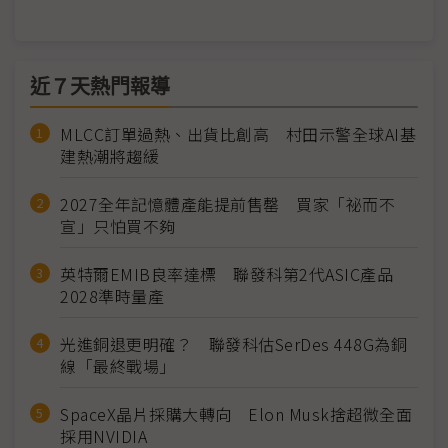
近７天熱門報導
MLCC訂單過熱、出貨比創高 村田示警全球AI基
建熱潮將趨緩
2027全年記憶體產能提前售罄 買家「祕而不
宣」只怕買不夠
英特爾EMIB良率達標 聯發科第2代ASIC產品
2028準時量產
光進銅退更明確？ 聯發科估SerDes 448G為銅
線「最終戰場」
SpaceX晶片採購大轉向 Elon Musk捨超微全面
採用NVIDIA