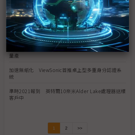
美光CEO：記憶體緊俏至2022 1α製程DRAM、176
層NAND量產首度雙領先
高階PC DIY逆勢成長 下半年僅憂唯一變數
NXP攜手台積16奈米製程 S32系列車用處理器啟動
量產
加速無紙化 ViewSonic首推桌上型多重身分認證系
統
準時2021報到 英特爾10奈米Alder Lake處理器送樣
客戶中
1
2
>>