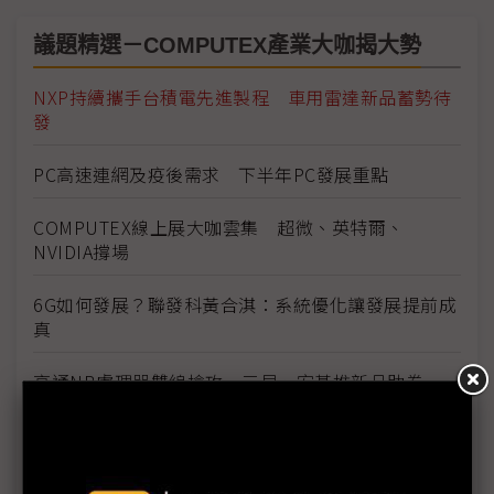
議題精選－COMPUTEX產業大咖揭大勢
NXP持續攜手台積電先進製程 車用雷達新品蓄勢待
發
PC高速連網及疫後需求 下半年PC發展重點
COMPUTEX線上展大咖雲集 超微、英特爾、
NVIDIA撐場
6G如何發展？聯發科黃合淇：系統優化讓發展提前成
真
高通NB處理器雙線搶攻 三星、宏碁推新品助拳
品牌廠攜手晶片商猛衝 5G NB/PC驗證分析大爆發
InnoVEX：疫情下新創團隊發展可能性擴大