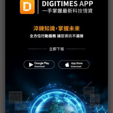
AT&S豪擲17億歐元擴產ABF載板 英特爾包產能大計
再下一城
美光擬以提高利潤比 取代產業市佔率
看好亞太市場 Supermicro擴大在台產能
黃仁勳：有信心買Arm獲批准 NVIDIA不自建晶圓廠
Chromebook出貨犀利 晶片庫存早有準備
毫米波、HPC晶片推陳出新 AiP、3D IC先進封裝比
重增
緊抱台積電 攜手Tesla、三星 超微營運動能飆升
削減礦工掃貨、主軸拉回電競 NVIDIA再發布2款
RTX新品