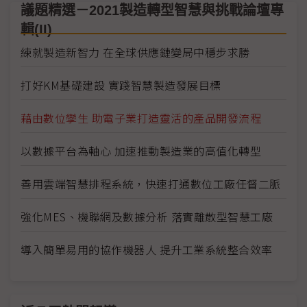
議題精選－2021製造轉型智慧與挑戰論壇專
輯(II)
練就製造新智力 在全球供應鏈變局中穩步求勝
打好KM基礎建設 實踐智慧製造發展目標
藉由數位孿生 助電子業打造靈活的產品開發流程
以數據平台為軸心 加速推動製造業的高值化轉型
善用雲端智慧排程系統，快速打通數位工廠任督二脈
強化MES、機聯網及數據分析 落實離散型智慧工廠
導入簡單易用的協作機器人 提升工業系統整合效率