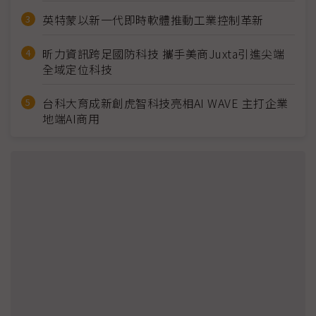
英特蒙以新一代即時軟體推動工業控制革新
昕力資訊跨足國防科技 攜手美商Juxta引進尖端
全域定位科技
台科大育成新創虎智科技亮相AI WAVE 主打企業
地端AI商用