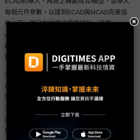
ECAD的導入、再將之轉變為3D模型，並帶入
每個元件參數，以達到ECAD與MCAD完美協
作；另一部分在於電子電路設計，可將
AutoCAD繪製的原理圖或邏輯圖讀取到Solid
Edge環境，產生3D線路設計，銜接到後續的接
線圖製作。
不僅如此，Solid Edge支援多學科模擬，且針對
CNC加工等傳統製造提供CAD和CAM一體化機
制，針對增材製造等新型態加工方法提供支援
3D列印格式的匯入，另提供收斂式建模以利修
改網格模型設定，也提供列印前的DfAM驗證功
能。