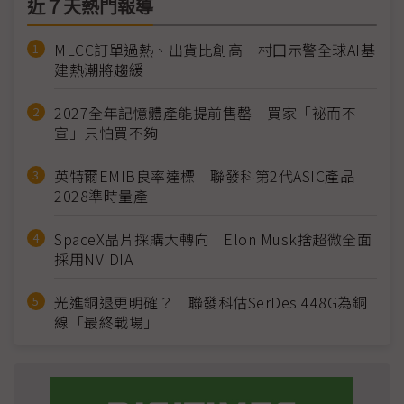
近７天熱門報導
MLCC訂單過熱、出貨比創高 村田示警全球AI基
建熱潮將趨緩
2027全年記憶體產能提前售罄 買家「祕而不
宣」只怕買不夠
英特爾EMIB良率達標 聯發科第2代ASIC產品
2028準時量產
SpaceX晶片採購大轉向 Elon Musk捨超微全面
採用NVIDIA
光進銅退更明確？ 聯發科估SerDes 448G為銅
線「最終戰場」