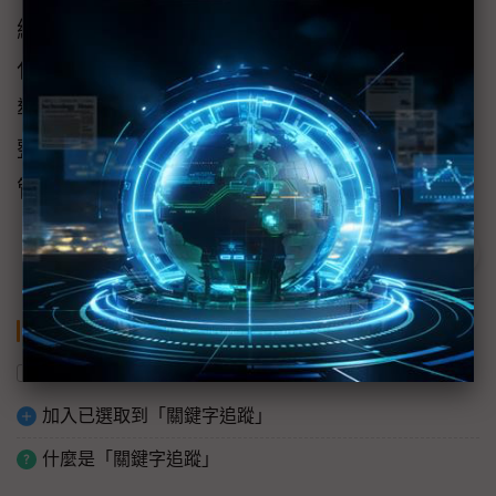
總的來說，西門子期望電子業客戶在切入數位
化的過程，可利用Solid Edge這般成本相對低、
導入實施相對快的平台，活用機構設計、機電
整合、模擬分析、製造加工、技術出版、資料
管理及雲端協作等功能，加速數位化發展。
關鍵字
數位轉型
西門子
數位化
加入已選取到「關鍵字追蹤」
什麼是「關鍵字追蹤」