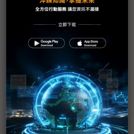
彭双浪接富采董事長暨總經理 師法「友達經驗」推
動One Ennostar
富采李秉傑：友達助陣 量產起飛 兩岸Micro LED
進入生態系競爭
友達穩掌富采彭双浪力拚Micro LED領先群，鞏固
「鏈狀」競爭優勢
富采董事改選：第一代創業者世代交替 李秉傑交棒
彭双浪呼聲高
富采李秉傑專訪(上)：Micro LED×化合物半導體 鏈
結生態 擺脫「慘」業
富采李秉傑專訪(下)：兩道天險 考驗富采多角布局
成果