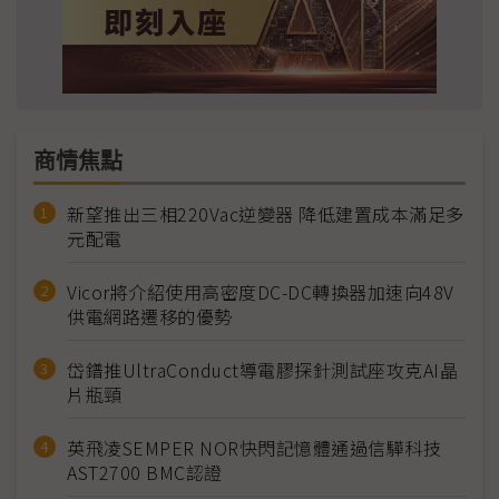
商情焦點
新望推出三相220Vac逆變器 降低建置成本滿足多
元配電
Vicor將介紹使用高密度DC-DC轉換器加速向48V
供電網路遷移的優勢
岱鐠推UltraConduct導電膠探針測試座攻克AI晶
片瓶頸
英飛凌SEMPER NOR快閃記憶體通過信驊科技
AST2700 BMC認證