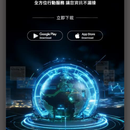
彭双浪接富采董事長暨總經理 師法「友達經驗」推
動One Ennostar
富采李秉傑：友達助陣 量產起飛 兩岸Micro LED
進入生態系競爭
友達穩掌富采彭双浪力拚Micro LED領先群，鞏固
「鏈狀」競爭優勢
富采董事改選：第一代創業者世代交替 李秉傑交棒
彭双浪呼聲高
富采李秉傑專訪(上)：Micro LED×化合物半導體 鏈
結生態 擺脫「慘」業
富采李秉傑專訪(下)：兩道天險 考驗富采多角布局
成果