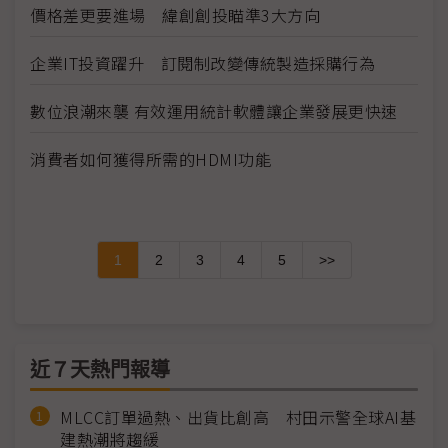
價格差更要進場 緯創創投瞄準3大方向
企業IT投資躍升 訂閱制改變傳統製造採購行為
數位浪潮來襲 有效運用統計軟體讓企業發展更快速
消費者如何獲得所需的HDMI功能
1
2
3
4
5
>>
近７天熱門報導
MLCC訂單過熱、出貨比創高 村田示警全球AI基
建熱潮將趨緩