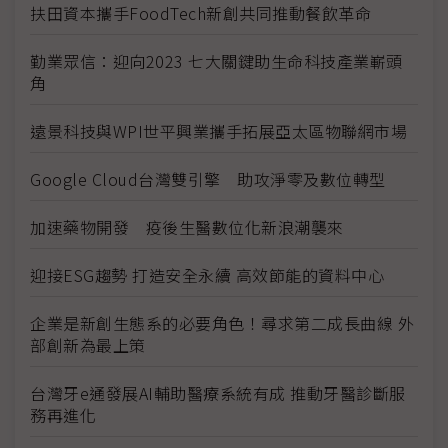
扶田資本攜手FoodTech新創共同推動餐飲革命
勤業眾信：迎向2023 七大關鍵助生命科技產業嶄頭
角
遠景科技與WPI世平興業攜手拓展亞太區物聯網市場
Google Cloud台灣雙引擎 助攻淨零及數位轉型
加速藥物開發 疫後生醫數位化新浪潮襲來
迎接ESG趨勢 打造安全永續 高效節能的資料中心
企業是新創生態系的必要角色！尋求第二成長曲線 外
部創新為最上策
台灣牙e通發展AI輔助醫療系統有成 推動牙醫診斷服
務再進化