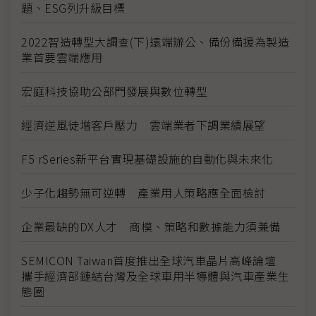
題、ESG列升級目標
2022智造轉型大調查(下)遠端辦公、備份備援為製造
業首要雲端應用
宏庭科技協助公部門發展與數位轉型
經濟逆風徒增客戶壓力 雲端業者下調業績展望
F5 rSeries新平台實現基礎設施的自動化與未來化
少子化趨勢無可逆轉 產業用人策略應全面檢討
企業最缺的DX人才 商模、策略和數據能力須兼備
SEMICON Taiwan首度推出全球汽車晶片高峰論壇
攜手經濟部鏈結台灣及全球車用半導體與汽車產業生
態圈