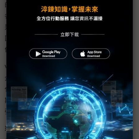
的健身課程體驗，還可以參加直播課程，連線
各地的健身夥伴與教練一起健身，這些服務都
是在AWS上執行，自2021年9月開始，喬山集
團交由中華電信集中管理其全球雲端服務，提
供使用者更便利即時的健身體驗。
VMware台灣總經理陳學智在「數位轉型、強化
企業核心創造力」演講中指出，數位轉型是強
化核心競爭力的必要作為，在去一年多的疫情
期間，企業對雲端的倚賴越來越深，且紛紛加
強數位投資，VMware就是其一。
現在該公司的技術研發與創新都是透過雲端平