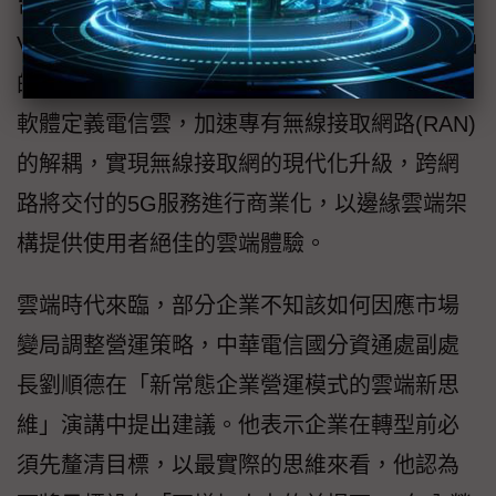
台，強化開發效率。除了自身流程的轉型外，
VMWare也致力優化雲端平台的效能，近期推出
的Telco Cloud平台，可協助通訊服務供應商以
軟體定義電信雲，加速專有無線接取網路(RAN)
的解耦，實現無線接取網的現代化升級，跨網
路將交付的5G服務進行商業化，以邊緣雲端架
構提供使用者絕佳的雲端體驗。
雲端時代來臨，部分企業不知該如何因應市場
變局調整營運策略，中華電信國分資通處副處
長劉順德在「新常態企業營運模式的雲端新思
維」演講中提出建議。他表示企業在轉型前必
須先釐清目標，以最實際的思維來看，他認為