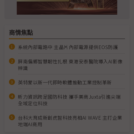
商情焦點
系統內部電路中 主晶片內部電源提供EOS防護
屏南偏鄉智慧韌性扎根 東港安泰醫院導入AI影像
辨識
英特蒙以新一代即時軟體推動工業控制革新
昕力資訊跨足國防科技 攜手美商Juxta引進尖端
全域定位科技
台科大育成新創虎智科技亮相AI WAVE 主打企業
地端AI商用