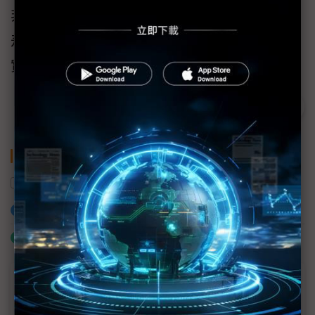
非「簡化」，智慧醫療業者必須思考這兩者的
差異，方能打造最適化架構，對醫護工作產生
實質助益。
關鍵字
智慧醫療
成功大學
加入已選取到「關鍵字追蹤」
什麼是「關鍵字追蹤」
議題精選－2021智慧醫療論壇(台南)專輯
匯整各方思維共創多贏局面 以科技為南台灣智慧醫療