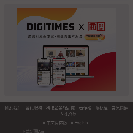
關於我們
·
會員服務
·
科技產業報訂閱
·
著作權
·
隱私權
·
常見問題
·
人才招募
■
中文简体版
■
English
下載新聞App