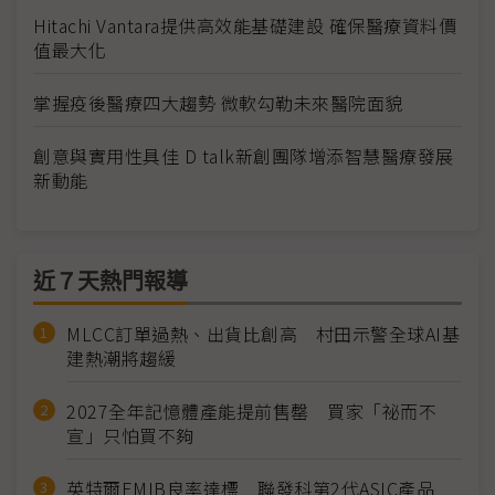
Hitachi Vantara提供高效能基礎建設 確保醫療資料價
值最大化
掌握疫後醫療四大趨勢 微軟勾勒未來醫院面貌
創意與實用性具佳 D talk新創團隊增添智慧醫療發展
新動能
近７天熱門報導
MLCC訂單過熱、出貨比創高 村田示警全球AI基
建熱潮將趨緩
2027全年記憶體產能提前售罄 買家「祕而不
宣」只怕買不夠
英特爾EMIB良率達標 聯發科第2代ASIC產品