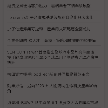
經濟逆風徒增客戶壓力 雲端業者下調業績展望
F5 rSeries新平台實現基礎設施的自動化與未來化
少子化趨勢無可逆轉 產業用人策略應全面檢討
企業最缺的DX人才 商模、策略和數據能力須兼備
SEMICON Taiwan首度推出全球汽車晶片高峰論壇
攜手經濟部鏈結台灣及全球車用半導體與汽車產業生
態圈
扶田資本攜手FoodTech新創共同推動餐飲革命
勤業眾信：迎向2023 七大關鍵助生命科技產業嶄頭
角
遠景科技與WPI世平興業攜手拓展亞太區物聯網市場