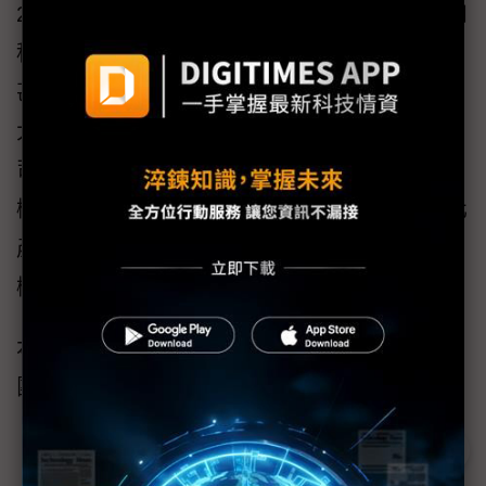
2020年Mindtronic AI接受
TTA
輔導，獲得許多如
科技部、經濟部等政府資源，對新創團隊幫助
甚大。尤其在科技部TTA協助下，接受IAPS交
大加速器的輔導，參與台灣精品等活動，讓公
司營運體質更為健全，以及獲得更多國際曝光
機會。在Mindtronic AI規劃中，在持續投入優化
產品工作外，也會同時拓展與美系車廠的合作
機會，全力搶攻智慧車的龐大商機。
本文原刊載於TTA雜誌2022年1月號，更多新創
團隊故事歡迎至
TTA雜誌
瀏覽。