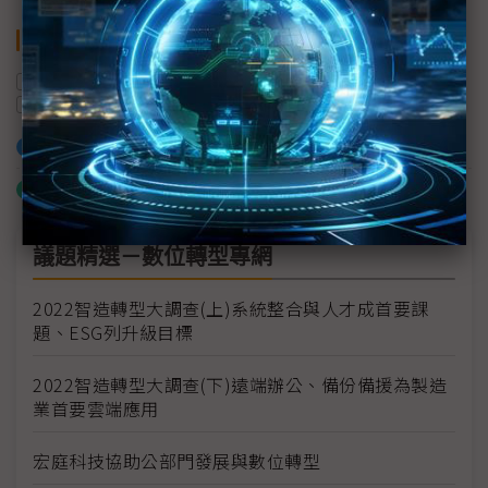
關鍵字
CES
自動駕駛
AI
電動車
燃油車
汽車供應鏈
加入已選取到「關鍵字追蹤」
什麼是「關鍵字追蹤」
議題精選－數位轉型專網
2022智造轉型大調查(上)系統整合與人才成首要課
題、ESG列升級目標
2022智造轉型大調查(下)遠端辦公、備份備援為製造
業首要雲端應用
宏庭科技協助公部門發展與數位轉型