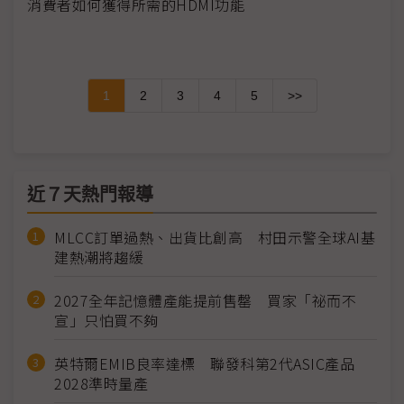
消費者如何獲得所需的HDMI功能
1
2
3
4
5
>>
近７天熱門報導
MLCC訂單過熱、出貨比創高 村田示警全球AI基
建熱潮將趨緩
2027全年記憶體產能提前售罄 買家「祕而不
宣」只怕買不夠
英特爾EMIB良率達標 聯發科第2代ASIC產品
2028準時量產