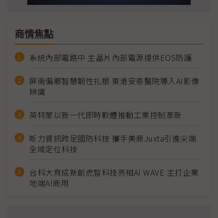
商情焦點
系統內部電路中 主晶片內部電源提供EOS防護
屏南偏鄉智慧韌性扎根 東港安泰醫院導入AI影像
辨識
英特蒙以新一代即時軟體推動工業控制革新
昕力資訊跨足國防科技 攜手美商Juxta引進尖端
全域定位科技
台科大育成新創虎智科技亮相AI WAVE 主打企業
地端AI商用