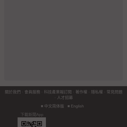
關於我們
·
會員服務
·
科技產業報訂閱
·
著作權
·
隱私權
·
常見問題
·
人才招募
■
中文简体版
■
English
下載新聞App