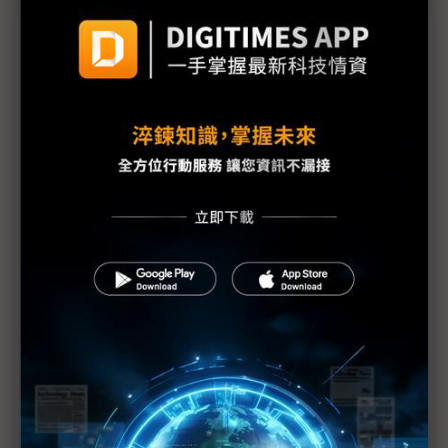
議題精選－台灣太空產業之路
科研火箭出師不利 政府太空產業化之路仍遙遠
國際LEO產業趨勢確立 台政策法規將定調
國網中心主任張朝亮：以HPC強化大數據 協助科技
創新、產業升級
量子通訊模組有機會上太空 台科研團隊扎根超過10
年
台灣火箭發展落於中國之後 半甲子任務面臨新挑戰
8家台廠默默耕耘低軌衛星 Satellite 2022放光彩
衛星通訊商機旺 創未來預期3年內爆發