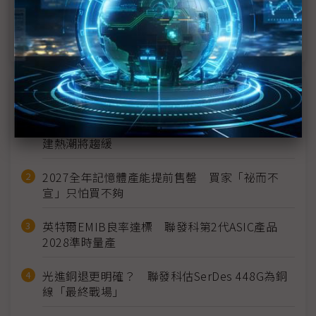
低軌衛星突破地形限制 GaN-on-SiC先攻基地台再上
太空
近７天熱門報導
MLCC訂單過熱、出貨比創高 村田示警全球AI基
建熱潮將趨緩
2027全年記憶體產能提前售罄 買家「祕而不
宣」只怕買不夠
英特爾EMIB良率達標 聯發科第2代ASIC產品
2028準時量產
光進銅退更明確？ 聯發科估SerDes 448G為銅
線「最終戰場」