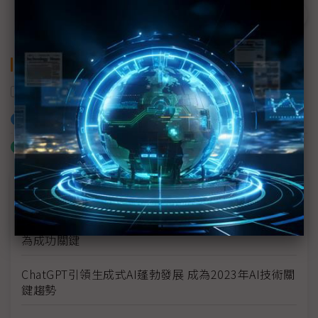
關鍵字
App
物聯智慧
雲端平台
智慧家庭
加入已選取到「關鍵字追蹤」
什麼是「關鍵字追蹤」
議題精選－AI EXPO Taiwan
ChatGPT帶動語言模型應用熱潮 通才模型與指令學習
為成功關鍵
ChatGPT引領生成式AI蓬勃發展 成為2023年AI技術關
鍵趨勢