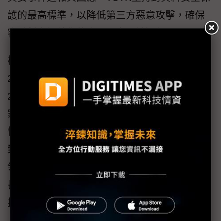
護的最高標準，以降低第三方惡意攻擊，確保
客戶對市場銷售的產品可安全地運行。
根據市調公司 Statista預估，智慧家居產值在
2022 年將達到1,261億美元，預計到 2026年達
2,078億美元。智慧家居市場是物聯網應用的兵
家必爭之地，當我們計劃搶攻此商機時，務必
慎選合作夥伴，才是企業長久營運之道。TUTK
致力於提供IoT整體解決方案，以滿足各種垂直
領域需求，選擇TUTK讓客戶僅需專注於其所擅
長的領域，其餘的就交付給具備誠信、效率與
技術能力的夥伴。