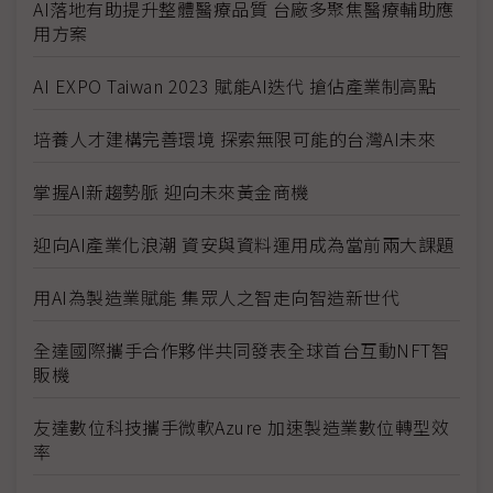
AI落地有助提升整體醫療品質 台廠多聚焦醫療輔助應
用方案
AI EXPO Taiwan 2023 賦能AI迭代 搶佔產業制高點
培養人才建構完善環境 探索無限可能的台灣AI未來
掌握AI新趨勢脈 迎向未來黃金商機
迎向AI產業化浪潮 資安與資料運用成為當前兩大課題
用AI為製造業賦能 集眾人之智走向智造新世代
全達國際攜手合作夥伴共同發表全球首台互動NFT智
販機
友達數位科技攜手微軟Azure 加速製造業數位轉型效
率