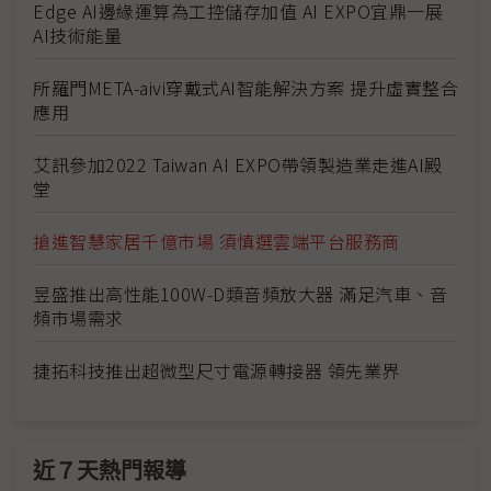
Edge AI邊緣運算為工控儲存加值 AI EXPO宜鼎一展
AI技術能量
所羅門META-aivi穿戴式AI智能解決方案 提升虛實整合
應用
艾訊參加2022 Taiwan AI EXPO帶領製造業走進AI殿
堂
搶進智慧家居千億市場 須慎選雲端平台服務商
昱盛推出高性能100W-D類音頻放大器 滿足汽車、音
頻市場需求
捷拓科技推出超微型尺寸電源轉接器 領先業界
近７天熱門報導