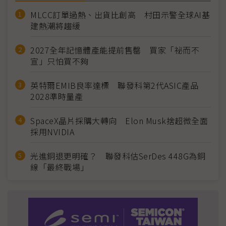
MLCC訂單過熱、出貨比創高 村田示警全球AI基
建熱潮將趨緩
2027全年記憶體產能提前售罄 買家「祕而不
宣」只怕買不夠
英特爾EMIB良率達標 聯發科第2代ASIC產品
2028準時量產
SpaceX晶片採購大轉向 Elon Musk捨超微全面
採用NVIDIA
光進銅退更明確？ 聯發科估SerDes 448G為銅
線「最終戰場」