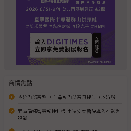
商情焦點
系統內部電路中 主晶片內部電源提供EOS防護
屏南偏鄉智慧韌性扎根 東港安泰醫院導入AI影像
辨識