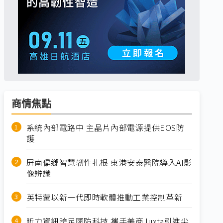
商情焦點
系統內部電路中 主晶片內部電源提供EOS防
護
屏南偏鄉智慧韌性扎根 東港安泰醫院導入AI影
像辨識
英特蒙以新一代即時軟體推動工業控制革新
昕力資訊跨足國防科技 攜手美商Juxta引進尖