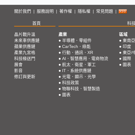
關於我們
服務說明
著作權
隱私權
常見問題
|
|
|
|
|
首頁
科
晶片戰升溫
產業
區域
未來車供應鏈
●
半導體．零組件
●
東南
蘋果供應鏈
●
CarTech．綠能
●
印度
產業九宮格
●
行動．通訊．XR
●
東亞/
科技椽送門
●
AI．智慧應用．電商物流
●
國際
展會
●
航太．衛星．軍工
●
圖表
影音
●
IT．系統供應鏈
修訂與更新
●
光電．顯示．光學
●
科技政策
●
物聯科技．智慧製造
●
圖表