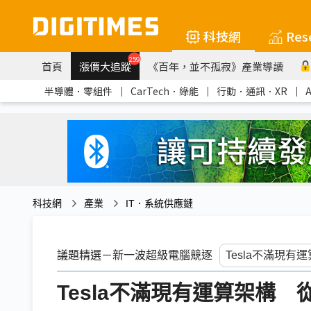
科技網
Res
259
首頁
漲價大追蹤
《百年，並不孤寂》產業導讀
半導體．零組件
｜
CarTech．綠能
｜
行動．通訊．XR
｜
科技網
產業
IT．系統供應鏈
議題精選－新一波超級電腦競逐
Tesla不滿現有運算架構 從