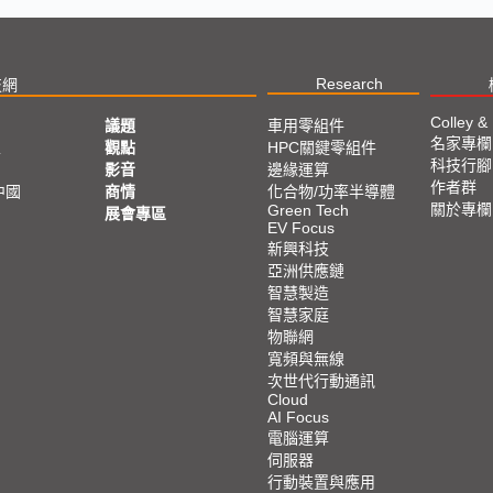
Research
技網
Colley &
議題
車用零組件
名家專欄
亞
觀點
HPC關鍵零組件
科技行腳
影音
邊緣運算
作者群
中國
商情
化合物/功率半導體
關於專欄
Green Tech
展會專區
EV Focus
新興科技
亞洲供應鏈
智慧製造
智慧家庭
物聯網
寬頻與無線
次世代行動通訊
Cloud
AI Focus
電腦運算
伺服器
行動裝置與應用