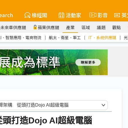
earch
椽經閣
活動家
影音
英
未來車供應鏈
蘋果供應鏈
產業
區域
議題
觀點
AI．智慧應用．電商物流
｜
航太．衛星．軍工
｜
IT．系統供應鏈
｜
光
頭打造Dojo AI超級電腦