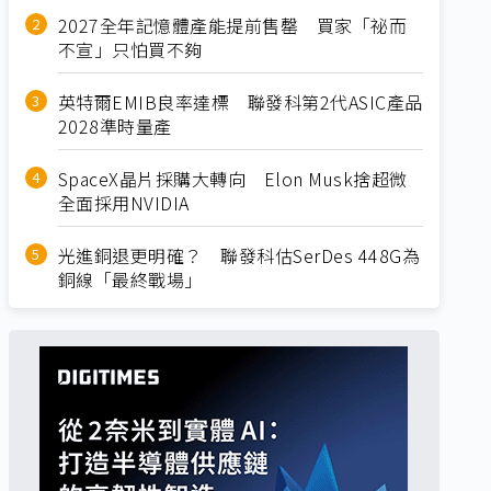
2027全年記憶體產能提前售罄 買家「祕而
不宣」只怕買不夠
英特爾EMIB良率達標 聯發科第2代ASIC產品
2028準時量產
SpaceX晶片採購大轉向 Elon Musk捨超微
全面採用NVIDIA
光進銅退更明確？ 聯發科估SerDes 448G為
銅線「最終戰場」