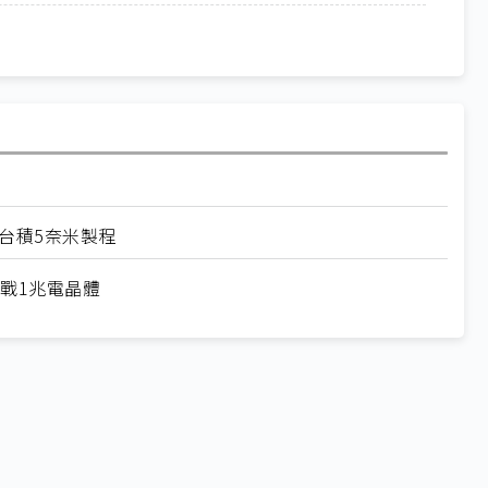
器採台積5奈米製程
年挑戰1兆電晶體