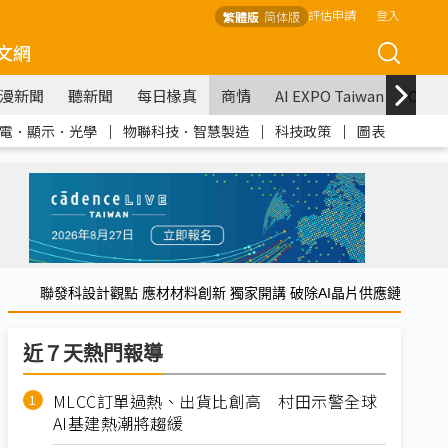
評估申請
登入
繁體版
简体版
文網
漫新聞
聽新聞
每日椽真
商情
AI EXPO Taiwan
COM
電．顯示．光學
｜
物聯科技．智慧製造
｜
科技政策
｜
圖表
聯發科設計觀點 應材材料創新 獨家開講 破除AI晶片供應鏈
近７天熱門報導
MLCC訂單過熱、出貨比創高 村田示警全球
AI基建熱潮將趨緩