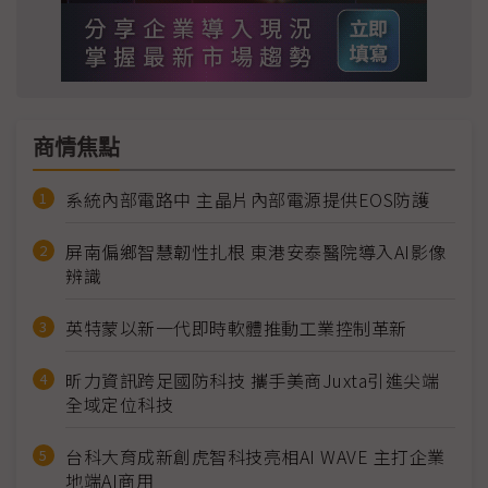
商情焦點
系統內部電路中 主晶片內部電源提供EOS防護
屏南偏鄉智慧韌性扎根 東港安泰醫院導入AI影像
辨識
英特蒙以新一代即時軟體推動工業控制革新
昕力資訊跨足國防科技 攜手美商Juxta引進尖端
全域定位科技
台科大育成新創虎智科技亮相AI WAVE 主打企業
地端AI商用