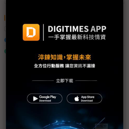
關鍵字
碳中和
鴻海
供應鏈
加入已選取到「關鍵字追蹤」
什麼是「關鍵字追蹤」
議題精選－鴻海「鏈」穩日不落帝國
【DIGITIMES供應鏈高峰會】鄧白氏談ESG數據管理
「現在不做未來成本會更高」
【DIGITIMES供應鏈高峰會】鴻海看見綠色革命 以
零碳「鏈」穩日不落帝國
【對話鴻海劉揚偉】G2趨勢不可避免 台灣產業下一