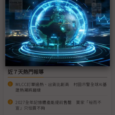
波契機？
【對話劉揚偉】談鴻海40年全球布局心法
鴻海、Vedanta投資晶圓廠落腳西印度 鴻海回應期
待三方合作
劉揚偉點出經營面永續挑戰 榮化助半導體供應鏈實
踐ESG
近７天熱門報導
MLCC訂單過熱、出貨比創高 村田示警全球AI基
建熱潮將趨緩
2027全年記憶體產能提前售罄 買家「祕而不
宣」只怕買不夠