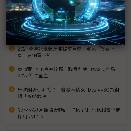
近７天熱門報導
MLCC訂單過熱、出貨比創高 村田示警全球AI基
建熱潮將趨緩
2027全年記憶體產能提前售罄 買家「祕而不
宣」只怕買不夠
英特爾EMIB良率達標 聯發科第2代ASIC產品
2028準時量產
光進銅退更明確？ 聯發科估SerDes 448G為銅
線「最終戰場」
SpaceX晶片採購大轉向 Elon Musk捨超微全面
採用NVIDIA