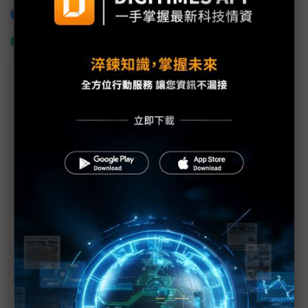
加入已選取到「關鍵字追蹤」
什麼是「關鍵字追蹤」
議題精選－第4屆大肚山產業跨域創新高峰
論壇
歹年冬才是好時機 掌握分眾優勢成贏家
經濟部研發會執行秘書莊池銘：減碳攸關台灣產業競
爭力
台灣練兵、東南亞佈局 永聯物流：「抓住時機」是
企業成功方程式
華電聯網：企業擁抱新業務 資安策略也要更新
光景零碳：供應鏈減碳 製程六大建議