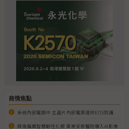
商情焦點
系統內部電路中 主晶片內部電源提供EOS防護
屏南偏鄉智慧韌性扎根 東港安泰醫院導入AI影像