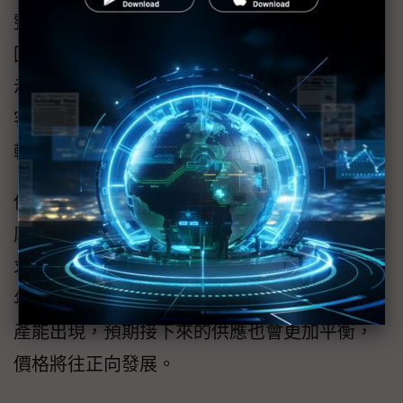
整體來看，彭双浪指出，目前看來是正常需求
回溫，而不僅是處於急單狀態，他也開玩笑表
示：「客戶最近對我們客氣很多，而且最近見
客戶的頻率也高很多。」顯示面板景氣正在翻
轉中。
他表示，面板產業在經過一年半調整後，目前
庫存逐漸回到健康水準，面板供需也從供過於
求，逐漸往供需平衡的方向走，除了期待下半
年比上半年更好之外，由於過去這兩年沒有新
產能出現，預期接下來的供應也會更加平衡，
價格將往正向發展。