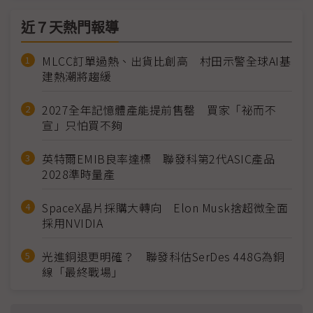
近７天熱門報導
MLCC訂單過熱、出貨比創高 村田示警全球AI基
建熱潮將趨緩
2027全年記憶體產能提前售罄 買家「祕而不
宣」只怕買不夠
英特爾EMIB良率達標 聯發科第2代ASIC產品
2028準時量產
SpaceX晶片採購大轉向 Elon Musk捨超微全面
採用NVIDIA
光進銅退更明確？ 聯發科估SerDes 448G為銅
線「最終戰場」