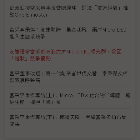
彭双浪接富采董事長暨總經理 師法「友達經驗」推
動One Ennostar
富采李秉傑：友達助陣 量產起飛 兩岸Micro LED
進入生態系競爭
友達穩掌富采彭双浪力拚Micro LED領先群，鞏固
「鏈狀」競爭優勢
富采董事改選：第一代創業者世代交替 李秉傑交棒
彭双浪呼聲高
富采李秉傑專訪(上)：Micro LED×化合物半導體 鏈
結生態 擺脫「慘」業
富采李秉傑專訪(下)：兩道天險 考驗富采多角布局
成果