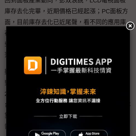
回到面板產業動向，彭双浪說，LCD電視面板
庫存去化完畢，近期價格已經起漲；PC面板方
面，目前庫存去化已近尾聲，看不同的應用庫
存去化程度有別，有些已經回到健康水準，有
些則還在努力中，預計4、5月時，PC庫存就會
落底。
雖然PC庫存逐漸健康，但彭双浪也說，2023年
整體PC需求無法回到2021年宅經濟的水準，
2021年全球NB市場需求約介於2.4億~2.5億
台，但2023年估計僅約在1.9億台上下，2021年
算是異常，預估2023年回到正常水準，下半年
需求會強過上半年。