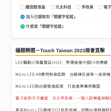
膽固醇液晶
元太科技
李政昊
電
加入已選取到「關鍵字追蹤」
什麼是「關鍵字追蹤」
議題精選－Touch Taiwan 2023展會直擊
LED驅動IC陰霾蔓延1H23 聚積搶進中國EV供應鏈
Micro LED AR應用熱身起跑 台廠練兵搶第一波商機
Micro LED助台廠彎道超車 打造產業菁英聯盟
電子紙對手浮檯面 元太李政昊：一個人跳舞蠻無聊
富采Micro LED產線2023年底就緒 迎戰台灣發展