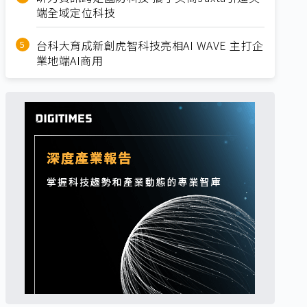
端全域定位科技
台科大育成新創虎智科技亮相AI WAVE 主打企
業地端AI商用