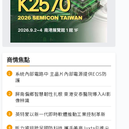
商情焦點
系統內部電路中 主晶片內部電源提供EOS防
護
屏南偏鄉智慧韌性扎根 東港安泰醫院導入AI影
像辨識
英特蒙以新一代即時軟體推動工業控制革新
昕力資訊跨足國防科技 攜手美商Juxta引進尖