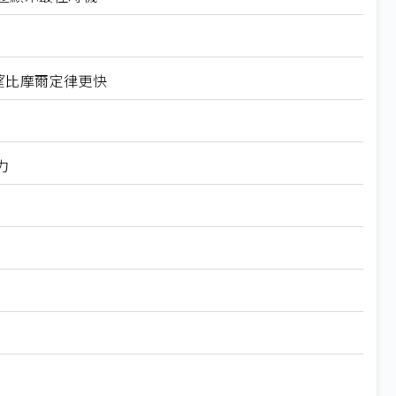
可望比摩爾定律更快
力