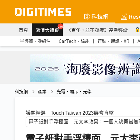
科技網
Res
259
首頁
漲價大追蹤
《百年，並不孤寂》產業導讀
半導體．零組件
｜
CarTech．綠能
｜
行動．通訊．XR
｜
科技網
產業
光電．顯示．光學
議題精選－Touch Taiwan 2023展會直擊
電子紙對手浮檯面 元太李