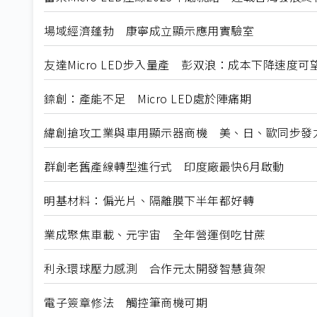
場域經濟蓬勃 康寧成立顯示應用實驗室
友達Micro LED步入量產 彭双浪：成本下降速度
錼創：產能不足 Micro LED處於陣痛期
緯創搶攻工業與車用顯示器商機 美、日、歐同步發
群創老舊產線轉型進行式 印度廠最快6月啟動
明基材料：偏光片、隔離膜下半年都好轉
業成聚焦車載、元宇宙 全年營運倒吃甘蔗
利永環球壓力感測 合作元太開發智慧貨架
電子簽章修法 觸控筆商機可期