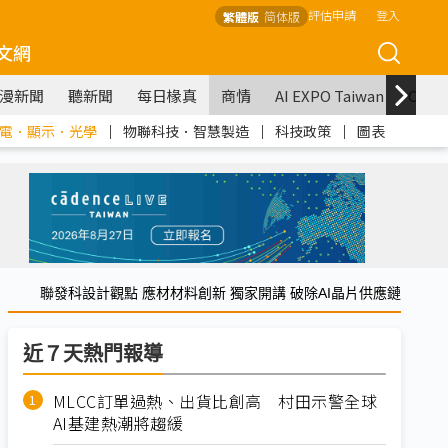
評估申請
登入
繁體版
简体版
文網
漫新聞
聽新聞
每日椽真
商情
AI EXPO Taiwan
COM
電．顯示．光學
｜
物聯科技．智慧製造
｜
科技政策
｜
圖表
聯發科設計觀點 應材材料創新 獨家開講 破除AI晶片供應鏈
近７天熱門報導
MLCC訂單過熱、出貨比創高 村田示警全球
AI基建熱潮將趨緩