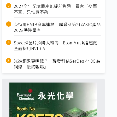
2027全年記憶體產能提前售罄 買家「祕而
不宣」只怕買不夠
英特爾EMIB良率達標 聯發科第2代ASIC產品
2028準時量產
SpaceX晶片採購大轉向 Elon Musk捨超微
全面採用NVIDIA
光進銅退更明確？ 聯發科估SerDes 448G為
銅線「最終戰場」