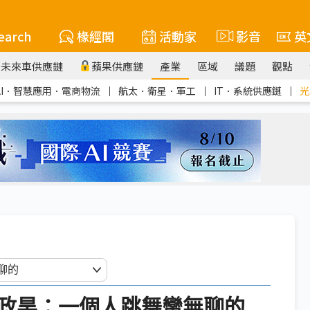
earch
椽經閣
活動家
影音
英
未來車供應鏈
蘋果供應鏈
產業
區域
議題
觀點
AI．智慧應用．電商物流
｜
航太．衛星．軍工
｜
IT．系統供應鏈
｜
光
政昊：一個人跳舞蠻無聊的