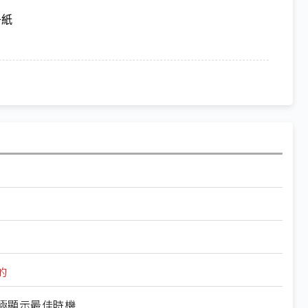
子紙
的
終極顯示最佳時機