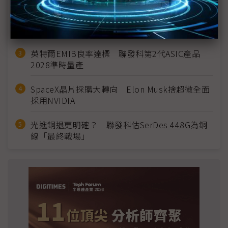
2027全年記憶體產能提前售罄 買家「祕而不
宣」只怕買不夠
英特爾EMIB良率達標 聯發科第2代ASIC產品
2028準時量產
SpaceX晶片採購大轉向 Elon Musk捨超微全面
採用NVIDIA
光進銅退更明確？ 聯發科估SerDes 448G為銅
線「最終戰場」