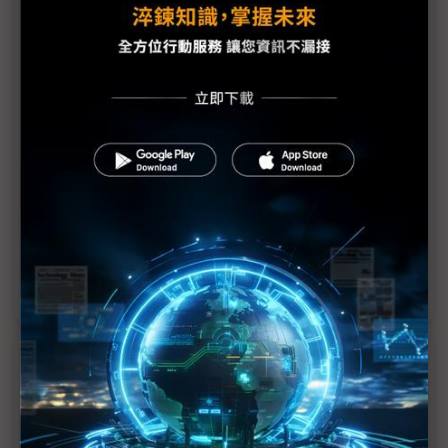
議題精選－台廠立方衛星商機何在
立方衛星創台廠新商機 施宣輝：智探太空年底前2
班次升空
低軌衛星產業蓬勃發展 鐳洋迎多軌衛星通訊趨勢
立方衛星價低彈性大 尚難達供應鏈經濟規模
台廠切入立方衛星 應以酬載為主、製造為輔
立方衛星成長動能强 大廠積極切入產業鏈
近７天熱門報導
MLCC訂單過熱、出貨比創高 村田示警全球AI基
建熱潮將趨緩