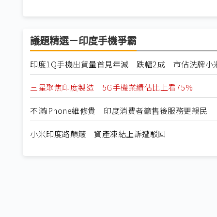
議題精選－印度手機爭霸
印度1Q手機出貨量首見年減 跌幅2成 市佔洗牌小
三星聚焦印度製造 5G手機業績佔比上看75%
不滿iPhone維修貴 印度消費者籲售後服務更親民
小米印度路顛簸 資產凍結上訴遭駁回