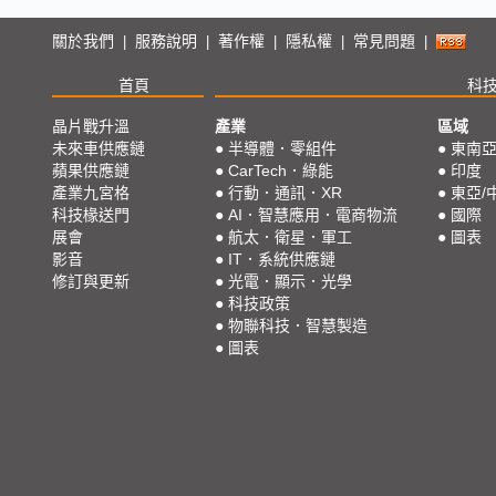
關於我們
服務說明
著作權
隱私權
常見問題
|
|
|
|
|
首頁
科
晶片戰升溫
產業
區域
未來車供應鏈
●
半導體．零組件
●
東南
蘋果供應鏈
●
CarTech．綠能
●
印度
產業九宮格
●
行動．通訊．XR
●
東亞/
科技椽送門
●
AI．智慧應用．電商物流
●
國際
展會
●
航太．衛星．軍工
●
圖表
影音
●
IT．系統供應鏈
修訂與更新
●
光電．顯示．光學
●
科技政策
●
物聯科技．智慧製造
●
圖表