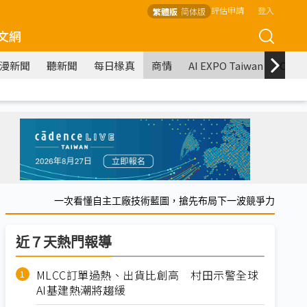
評估申請
登入
繁體版
简体版
文網
漫新聞
聽新聞
每日椽真
商情
AI EXPO Taiwan
COM
一次看懂自主工廠技術藍圖，搶先布局下一波競爭力
近７天熱門報導
MLCC訂單過熱、出貨比創高 村田示警全球
AI基建熱潮將趨緩