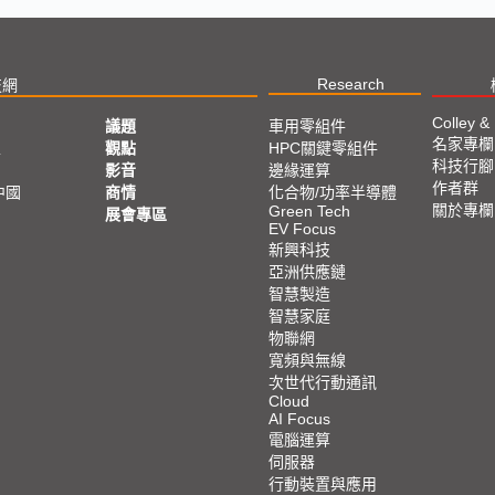
Research
技網
Colley &
議題
車用零組件
名家專欄
亞
觀點
HPC關鍵零組件
科技行腳
影音
邊緣運算
作者群
中國
商情
化合物/功率半導體
關於專欄
Green Tech
展會專區
EV Focus
新興科技
亞洲供應鏈
智慧製造
智慧家庭
物聯網
寬頻與無線
次世代行動通訊
Cloud
AI Focus
電腦運算
伺服器
行動裝置與應用