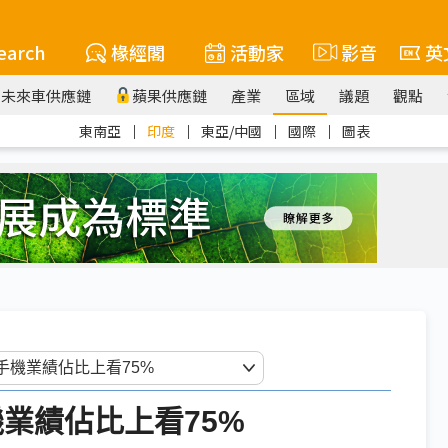
earch
椽經閣
活動家
影音
英
未來車供應鏈
蘋果供應鏈
產業
區域
議題
觀點
東南亞
｜
印度
｜
東亞/中國
｜
國際
｜
圖表
業績佔比上看75%