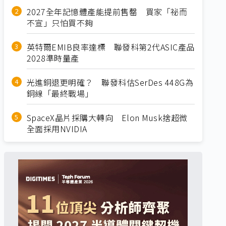
2027全年記憶體產能提前售罄 買家「祕而
不宣」只怕買不夠
英特爾EMIB良率達標 聯發科第2代ASIC產品
2028準時量產
光進銅退更明確？ 聯發科估SerDes 448G為
銅線「最終戰場」
SpaceX晶片採購大轉向 Elon Musk捨超微
全面採用NVIDIA