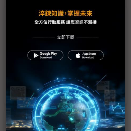
議題精選－台廠立方衛星商機何在
立方衛星創台廠新商機 施宣輝：智探太空年底前2
班次升空
低軌衛星產業蓬勃發展 鐳洋迎多軌衛星通訊趨勢
立方衛星價低彈性大 尚難達供應鏈經濟規模
台廠切入立方衛星 應以酬載為主、製造為輔
立方衛星成長動能强 大廠積極切入產業鏈
近７天熱門報導