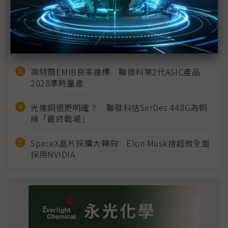
MLCC訂單過熱、出貨比創高 村田示警全球AI基
建熱潮將趨緩
2027全年記憶體產能提前售罄 買家「祕而不
宣」只怕買不夠
英特爾EMIB良率達標 聯發科第2代ASIC產品
2028準時量產
光進銅退更明確？ 聯發科估SerDes 448G為銅
線「最終戰場」
SpaceX晶片採購大轉向 Elon Musk捨超微全面
採用NVIDIA