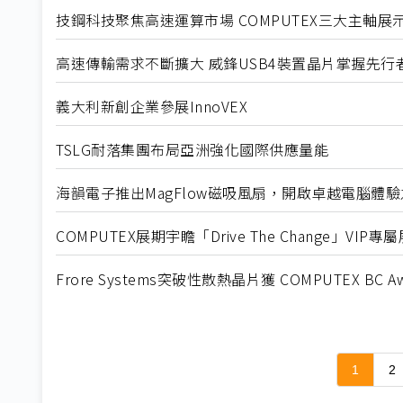
技鋼科技聚焦高速運算市場 COMPUTEX三大主軸展
高速傳輸需求不斷擴大 威鋒USB4裝置晶片掌握先行
義大利新創企業參展InnoVEX
TSLG耐落集團布局亞洲強化國際供應量能
海韻電子推出MagFlow磁吸風扇，開啟卓越電腦體
COMPUTEX展期宇瞻「Drive The Change」V
Frore Systems突破性散熱晶片獲 COMPUTEX BC Aw
1
2