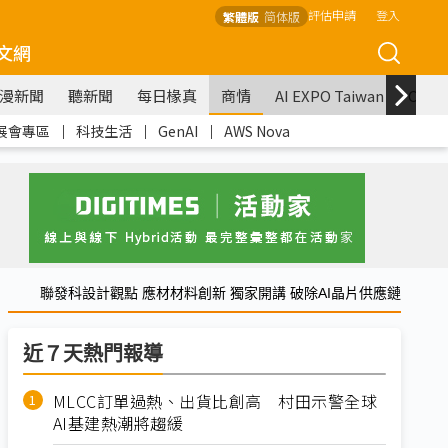
評估申請
登入
繁體版
简体版
文網
漫新聞
聽新聞
每日椽真
商情
AI EXPO Taiwan
COM
展會專區
｜
科技生活
｜
GenAI
｜
AWS Nova
聯發科設計觀點 應材材料創新 獨家開講 破除AI晶片供應鏈
近７天熱門報導
MLCC訂單過熱、出貨比創高 村田示警全球
AI基建熱潮將趨緩