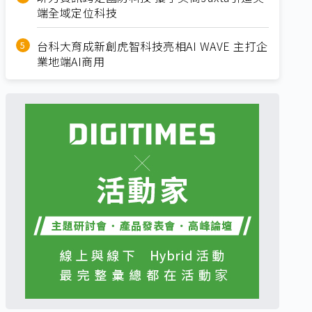
端全域定位科技
台科大育成新創虎智科技亮相AI WAVE 主打企
業地端AI商用