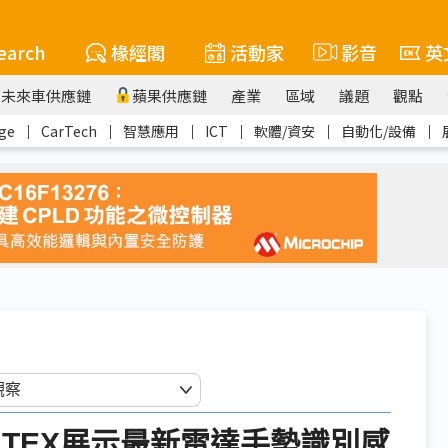
earch
椽經閣
活動家
影音
英
未來車供應鏈
蘋果供應鏈
產業
區域
議題
觀點
ge
｜
CarTech
｜
智慧應用
｜
ICT
｜
軟體/資安
｜
自動化/設備
｜
PUTEX展示最新雷達手勢識別感