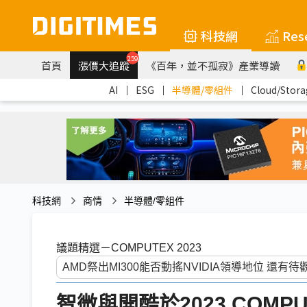
科技網
Res
259
首頁
漲價大追蹤
《百年，並不孤寂》產業導讀
AI
｜
ESG
｜
半導體/零組件
｜
Cloud/Stora
科技網
商情
半導體/零組件
議題精選－COMPUTEX 2023
智微與開酷於2023 COM