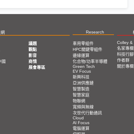
Research
技網
Colley &
議題
車用零組件
名家專欄
亞
觀點
HPC關鍵零組件
科技行腳
影音
邊緣運算
作者群
中國
商情
化合物/功率半導體
關於專欄
Green Tech
展會專區
EV Focus
新興科技
亞洲供應鏈
智慧製造
智慧家庭
物聯網
寬頻與無線
次世代行動通訊
Cloud
AI Focus
電腦運算