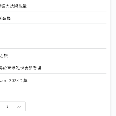
示強大技術能量
者商機
驗之旅
IP專屬展於南港雅悅會館登場
ard 2023金獎
3
>>