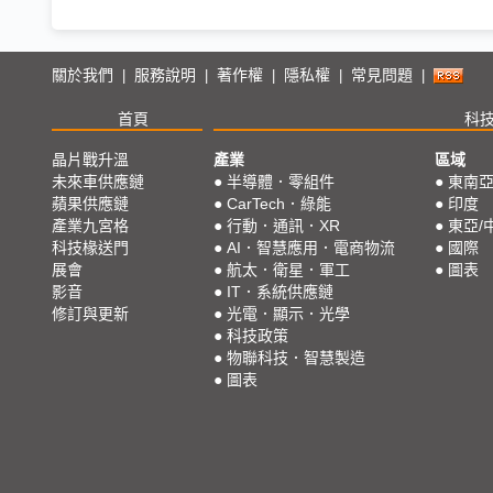
關於我們
服務說明
著作權
隱私權
常見問題
|
|
|
|
|
首頁
科
晶片戰升溫
產業
區域
未來車供應鏈
●
半導體．零組件
●
東南
蘋果供應鏈
●
CarTech．綠能
●
印度
產業九宮格
●
行動．通訊．XR
●
東亞/
科技椽送門
●
AI．智慧應用．電商物流
●
國際
展會
●
航太．衛星．軍工
●
圖表
影音
●
IT．系統供應鏈
修訂與更新
●
光電．顯示．光學
●
科技政策
●
物聯科技．智慧製造
●
圖表