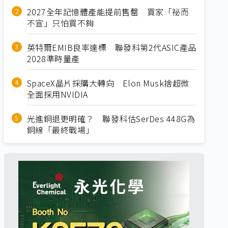
2027全年記憶體產能提前售罄 買家「祕而
不宣」只怕買不夠
英特爾EMIB良率達標 聯發科第2代ASIC產品
2028準時量產
SpaceX晶片採購大轉向 Elon Musk捨超微
全面採用NVIDIA
光進銅退更明確？ 聯發科估SerDes 448G為
銅線「最終戰場」