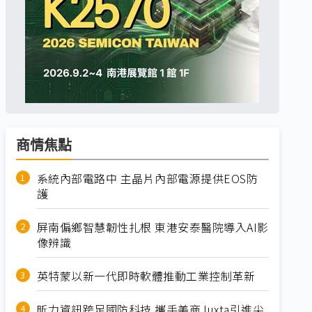
商情焦點
系統內部電路中 主晶片內部電源提供EOS防
護
屏南偏鄉智慧韌性扎根 東港安泰醫院導入AI影
像辨識
英特蒙以新一代即時軟體推動工業控制革新
昕力資訊跨足國防科技 攜手美商Juxta引進尖