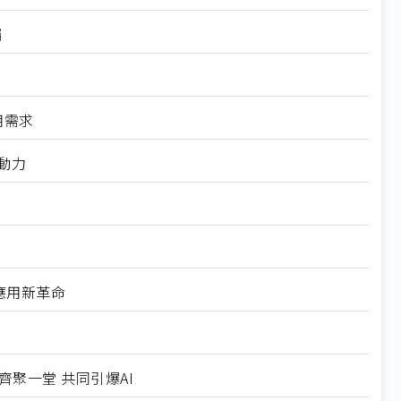
矚
用需求
轉動力
能應用新革命
隊齊聚一堂 共同引爆AI