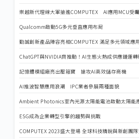
崇越新代理線大軍搶進COMPUTEX AI應用MCU受
Qualcomm啟動5G多元垂直應用布局
勤誠創新產品陣容亮相COMPUTEX 滿足多元領域應
ChatGPT與NVIDIA齊推動！AI生態火熱成供應鏈運
記憶體模組廠亮出壓箱寶 搶攻AI高效儲存商機
AI推波智慧應用浪潮 IPC業者參展兩種面貌
Ambient Photonics室內光源太陽能電池啟動太陽
ESG成為企業轉型引擎的趨勢與挑戰
COMPUTEX 2023盛大登場 全球科技精銳與新創團