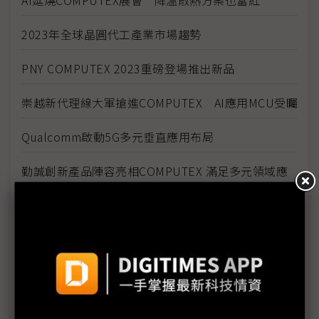
AI延燒COMPUTEX展會 降溫散熱方案也當紅
2023年全球晶圓代工產業市場趨勢
PNY COMPUTEX 2023重磅登場推出新品
崇越新代理線大軍搶進COMPUTEX AI應用MCU受矚
Qualcomm啟動5G多元垂直應用布局
勤誠創新產品陣容亮相COMPUTEX 滿足多元領域應
用需求
ChatGPT與NVIDIA齊推動！AI生態火熱成供應鏈運轉
動力
記憶體模組廠亮出壓箱寶 搶攻AI高效儲存商機
AI推波智慧應用浪潮 IPC業者參展兩種面貌