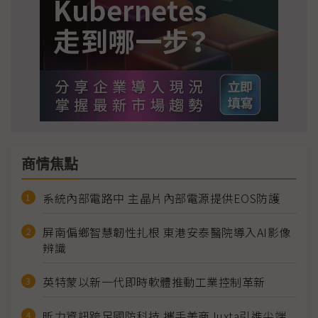
商情焦點
系統內部電路中 主晶片內部電源提供EOS防護
屏南偏鄉智慧韌性扎根 東港安泰醫院導入AI影像
辨識
英特蒙以新一代即時軟體推動工業控制革新
昕力資訊跨足國防科技 攜手美商Juxta引進尖端