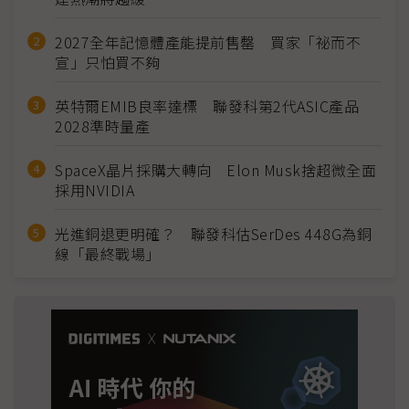
2027全年記憶體產能提前售罄 買家「祕而不
宣」只怕買不夠
英特爾EMIB良率達標 聯發科第2代ASIC產品
2028準時量產
SpaceX晶片採購大轉向 Elon Musk捨超微全面
採用NVIDIA
光進銅退更明確？ 聯發科估SerDes 448G為銅
線「最終戰場」