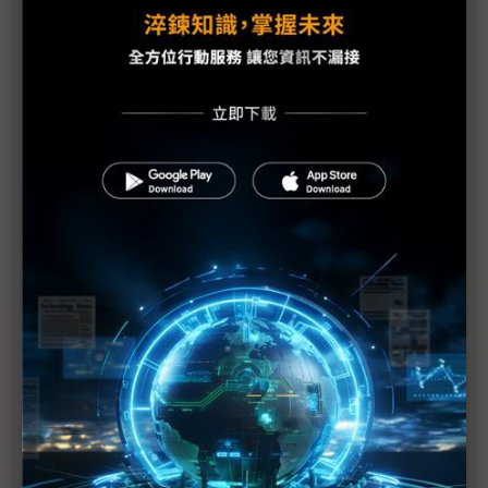
Ambient Photonics室內光源太陽能電池啟動太陽能
應用新革命
ESG成為企業轉型引擎的趨勢與挑戰
COMPUTEX 2023盛大登場 全球科技精銳與新創團隊
齊聚一堂 共同引爆AI
技鋼科技聚焦高速運算市場 COMPUTEX三大主軸展
示強大技術能量
高速傳輸需求不斷擴大 威鋒USB4裝置晶片掌握先行
者商機
義大利新創企業參展InnoVEX
TSLG耐落集團布局亞洲強化國際供應量能