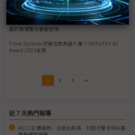
海韻電子推出MagFlow磁吸風扇，開啟卓越電腦體驗
之旅
COMPUTEX展期宇瞻「Drive The Change」VIP專屬
展於南港雅悅會館登場
Frore Systems突破性散熱晶片獲 COMPUTEX BC
Award 2023金獎
1
2
3
>>
近７天熱門報導
MLCC訂單過熱、出貨比創高 村田示警全球AI基
建熱潮將趨緩