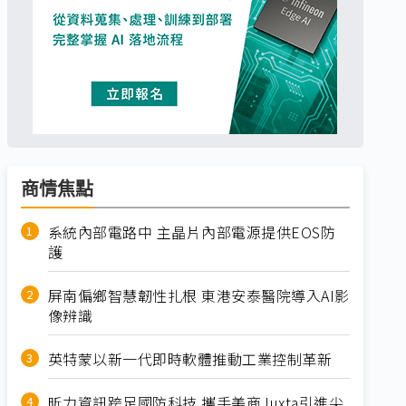
商情焦點
系統內部電路中 主晶片內部電源提供EOS防
護
屏南偏鄉智慧韌性扎根 東港安泰醫院導入AI影
像辨識
英特蒙以新一代即時軟體推動工業控制革新
昕力資訊跨足國防科技 攜手美商Juxta引進尖