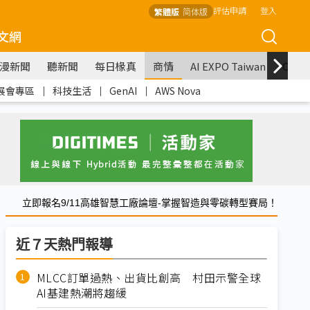
評估申請
登入
繁體版
简体版
文網
漫新聞
聽新聞
每日椽真
商情
AI EXPO Taiwan
COM
展會專區
｜
科技生活
｜
GenAI
｜
AWS Nova
立即報名9/11高雄智慧工廠論壇-掌握智造與零碳轉型賽局！
近７天熱門報導
MLCC訂單過熱、出貨比創高 村田示警全球
AI基建熱潮將趨緩