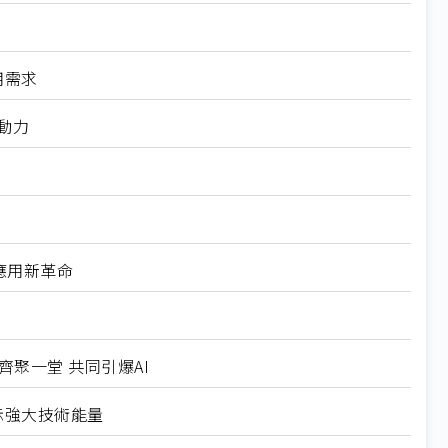
用需求
轉動力
能應用新革命
隊齊聚一堂 共同引爆AI
示強大技術能量