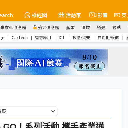
earch
椽經閣
活動家
影音
英
未來車供應鏈
蘋果供應鏈
產業
區域
議題
觀點
ge
｜
CarTech
｜
智慧應用
｜
ICT
｜
軟體/資安
｜
自動化/設備
｜
SG GO！系列活動 攜手產業邁