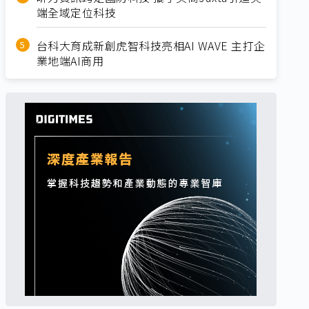
端全域定位科技
台科大育成新創虎智科技亮相AI WAVE 主打企
業地端AI商用