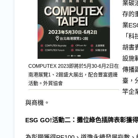
業碳
存的
業ES
「科
胡書
設施
COMPUTEX 2023即將於5月30-6月2日在
傳播副
南港展覽1、2館盛大展出，配合豐富週邊
臺，
活動。外貿協會
竿企
與商機。
ESG GO!活動二：攤位綠色插牌表彰獲
為彰顯獲得RE100、道瓊永續發展指數、經