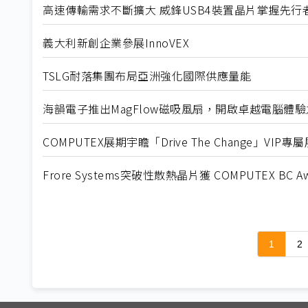
高速傳輸需求不斷擴大 威鋒USB4裝置晶片掌握先行
義大利新創企業參展InnoVEX
TSLG耐落集團布局亞洲強化國際供應量能
海韻電子推出MagFlow磁吸風扇，開啟卓越電腦體
COMPUTEX展期宇瞻「Drive The Change」V
Frore Systems突破性散熱晶片獲 COMPUTEX BC Aw
1
2