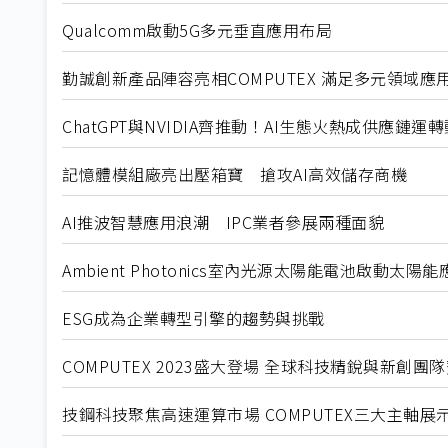
Qualcomm啟動5G多元垂直應用布局
勤誠創新產品陣容亮相COMPUTEX 滿足多元領域應
ChatGPT與NVIDIA齊推動！AI生態火熱成供應鏈運
記憶體模組廠亮出壓箱寶 搶攻AI高效儲存商機
AI推波智慧應用浪潮 IPC業者參展兩種面貌
Ambient Photonics室內光源太陽能電池啟動太陽
ESG成為企業轉型引擎的趨勢與挑戰
COMPUTEX 2023盛大登場 全球科技精銳與新創團
技鋼科技聚焦高速運算市場 COMPUTEX三大主軸展