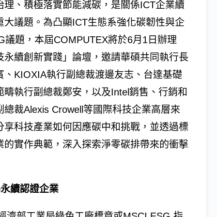
治理、積極落實節能減碳，是關係ICT企業續
重大議題。為凸顯ICT生態系強化碳韌性與企
G議題，本屆COMPUTEX將於6月1日辦理
技永續創新實踐」論壇，邀請華碩共同執行長
賓、KIOXIA執行副總裁渡邊友志、台達基礎
範疇執行副總裁鄭安，以及Intel銷售、行銷和
總裁Alexis Crowell等國際科技企業高層來
分享科技產業如何因應碳中和挑戰，並透過標
業的實作典範，深入探索淨零碳排帶來的衝擊
得永續認證企業
濟部工業局綠色工廠標章或MSCI ESG 指