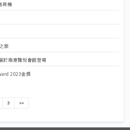
者商機
驗之旅
IP專屬展於南港雅悅會館登場
ard 2023金獎
3
>>