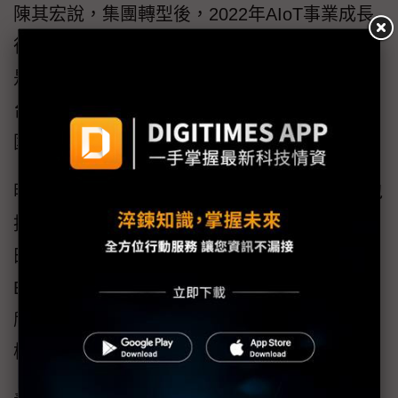
陳其宏說，集團轉型後，2022年AIoT事業成長
很快，2023年成長會更快，因為AI是潮流，也
是台灣企業必須要走的路，希望AI能夠帶動全
台灣高附加價值事業轉型，藉此創造出更多護
國群山。
明基佳世達集團2023年參與COMPUTEX企業包
括明基電通、佳世達、羅昇、其陽、明泰、維
田、眾福、友通、典通、八維智能、聚上雲、
Epoint Systems、德鴻、仲琦、互動國際、益
欣資訊、麻吉數位、邁達特、逐鹿數位、拍
檔、PowerWalker、美麗科技等。