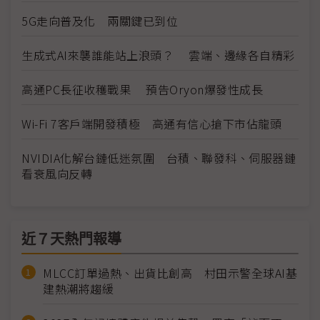
5G走向普及化 兩關鍵已到位
生成式AI來襲誰能站上浪頭？ 雲端、邊緣各自精彩
高通PC長征收穫戰果 預告Oryon爆發性成長
Wi-Fi 7客戶端開發積極 高通有信心搶下市佔龍頭
NVIDIA化解台鏈低迷氛圍 台積、聯發科、伺服器鏈
看衰風向反轉
近７天熱門報導
MLCC訂單過熱、出貨比創高 村田示警全球AI基
建熱潮將趨緩