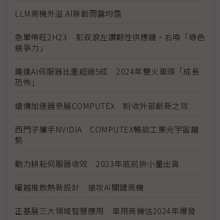
LLM商機外溢 AI新創雨露均霑
急單帶旺2H23 彭双浪左讚韌性供應鏈、右喚「綠色
競爭力」
廣達AI伺服器比重超過5成 2024年雙火車頭「成長
恐怖」
遠傳加速器參展COMPUTEX 盼收外部創新之效
西門子攜手NVIDIA COMPUTEX暢談工業元宇宙趨
勢
動力耕耘伺服器收效 2023年底前拚小量出貨
曜越推散熱新設計 搶攻AI關鍵商機
正基展三大領域智慧應用 車用商機估2024年爆發