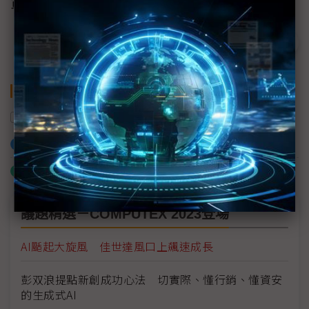
責任編輯：陳至嫻
關鍵字
營收
AIoT
佳世達
AI
加入已選取到「關鍵字追蹤」
什麼是「關鍵字追蹤」
議題精選－COMPUTEX 2023登場
AI颳起大旋風 佳世達風口上飆速成長
彭双浪提點新創成功心法 切實際、懂行銷、懂資安
的生成式AI