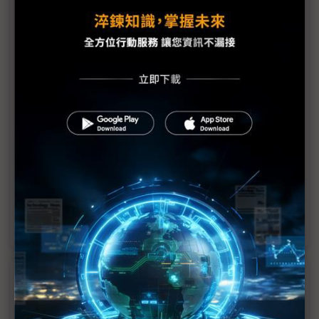
從放棄99.9999%開始 錼創迎向三階段挑戰
擴大車顯勢力 中、台面板廠競相布局
Micro LED衝刺2年關鍵期 錼創2024產能擴充倍增
友達上車首度進軍CES Micro LED成要角
衝刺Micro LED、Nano LED與QD 南韓擬設無機發
光顯示器基地
助突破MicroLED量產瓶頸 東麗推出低溫壓製程新材
料
近７天熱門報導
MLCC訂單過熱、出貨比創高 村田示警全球AI基