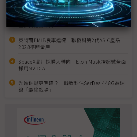
建熱潮將趨緩
2027全年記憶體產能提前售罄 買家「祕而不
宣」只怕買不夠
英特爾EMIB良率達標 聯發科第2代ASIC產品
2028準時量產
SpaceX晶片採購大轉向 Elon Musk捨超微全面
採用NVIDIA
光進銅退更明確？ 聯發科估SerDes 448G為銅
線「最終戰場」