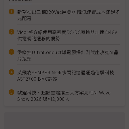
新望推出三相220Vac逆變器 降低建置成本滿足多
元配電
Vicor將介紹使用高密度DC-DC轉換器加速向48V
供電網路遷移的優勢
岱鐠推UltraConduct導電膠探針測試座攻克AI晶
片瓶頸
英飛凌SEMPER NOR快閃記憶體通過信驊科技
AST2700 BMC認證
歐耀科技、超數雲端攜三大方案亮相AI Wave
Show 2026 吸引2,000人