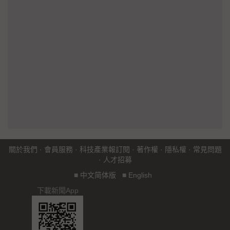
關於我們
·
會員服務
·
科技產業報訂閱
·
著作權
·
隱私權
·
常見問題
·
人才招募
■
中文简体版
■
English
下載新聞App