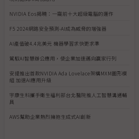
NVIDIA Eos揭曉：一窺前十大超級電腦的運作
F5 2024網路安全預測-AI成為威脅的增強器
AI產值破4.4兆美元 機器學習求快更求準
駕馭AI智慧辦公應用，使企業加速邁向贏家行列
安提推出首款NVIDIA Ada Lovelace架構MXM圖形模
組 加速AI應用升級
宇康生科攜手衛生福利部台北醫院推人工智慧溝通輔
具
AWS幫助企業熱烈擁抱生成式AI創新