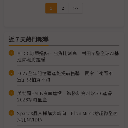
1
2
>>
近７天熱門報導
MLCC訂單過熱、出貨比創高 村田示警全球AI基
建熱潮將趨緩
2027全年記憶體產能提前售罄 買家「祕而不
宣」只怕買不夠
英特爾EMIB良率達標 聯發科第2代ASIC產品
2028準時量產
SpaceX晶片採購大轉向 Elon Musk捨超微全面
採用NVIDIA