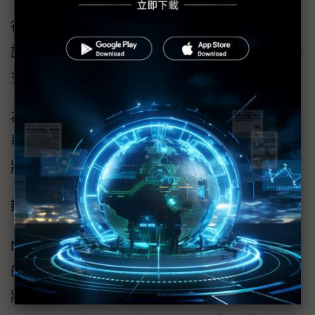
（EMEA）和亞太地區時區以線上虛擬方式舉
行。GTC首次讓參與者獲得生成式AI的專業認
證。GTC的「會議 + 訓練」組合方案中包含 40
多個免費現場訓練實驗室。
為了進一步支持AI在學術界的應用，NVIDIA將
舉辦一系列精心策劃的會議，幫助教育工作者
將 NVIDIA 技術整合到教室和課程中。
新創公司的機會
NVIDIA Inception是一項旨在培育頂尖新創公司
的全球計畫，擁有超過18,000名成員，該計畫
將在GTC設置互動展區，讓數十家新創公司於