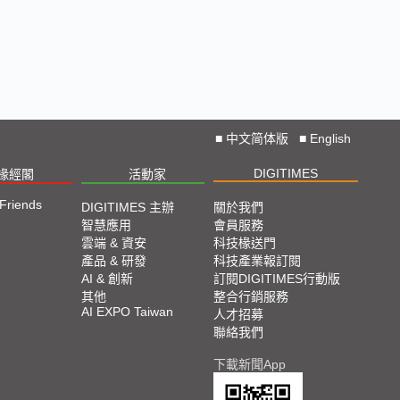
■
中文简体版
■
English
DIGITIMES
椽經閣
活動家
 Friends
DIGITIMES 主辦
關於我們
智慧應用
會員服務
雲端 & 資安
科技椽送門
產品 & 研發
科技產業報訂閱
AI & 創新
訂閱DIGITIMES行動版
其他
整合行銷服務
AI EXPO Taiwan
人才招募
聯絡我們
下載新聞App