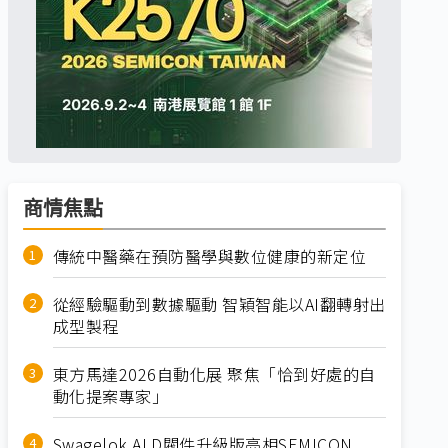
商情焦點
傳統中醫藥在預防醫學與數位健康的新定位
從經驗驅動到數據驅動 智穎智能以AI翻轉射出
成型製程
東方馬達2026自動化展 聚焦「恰到好處的自
動化提案專家」
Swagelok ALD閥件升級版亮相SEMICON