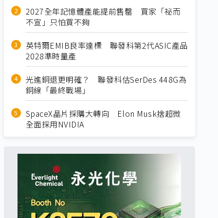
2027全年記憶體產能提前售罄 買家「祕而
不宣」只怕買不夠
英特爾EMIB良率達標 聯發科第2代ASIC產品
2028準時量產
光進銅退更明確？ 聯發科估SerDes 448G為
銅線「最終戰場」
SpaceX晶片採購大轉向 Elon Musk捨超微
全面採用NVIDIA