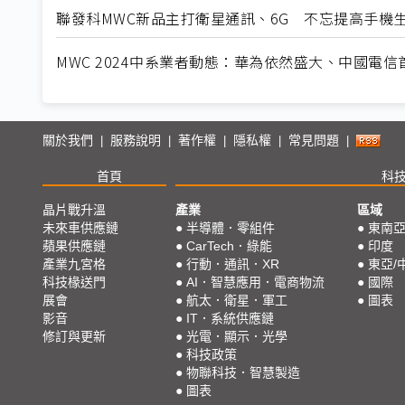
聯發科MWC新品主打衛星通訊、6G 不忘提高手機生
MWC 2024中系業者動態：華為依然盛大、中國電信
關於我們
服務說明
著作權
隱私權
常見問題
|
|
|
|
|
首頁
科
晶片戰升溫
產業
區域
未來車供應鏈
●
半導體．零組件
●
東南
蘋果供應鏈
●
CarTech．綠能
●
印度
產業九宮格
●
行動．通訊．XR
●
東亞/
科技椽送門
●
AI．智慧應用．電商物流
●
國際
展會
●
航太．衛星．軍工
●
圖表
影音
●
IT．系統供應鏈
修訂與更新
●
光電．顯示．光學
●
科技政策
●
物聯科技．智慧製造
●
圖表