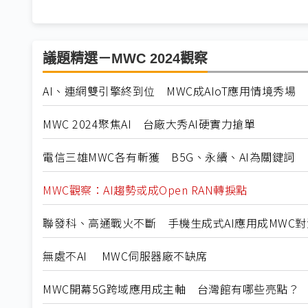
議題精選－MWC 2024觀察
AI、連網雙引擎終到位 MWC成AIoT應用情境秀場
MWC 2024聚焦AI 台廠大秀AI硬實力搶單
電信三雄MWC各有斬獲 B5G、永續、AI為關鍵詞
MWC觀察：AI趨勢或成Open RAN轉捩點
聯發科、高通戰火不斷 手機生成式AI應用成MWC
無處不AI MWC伺服器廠不缺席
MWC開幕5G跨域應用成主軸 台灣館有哪些亮點？