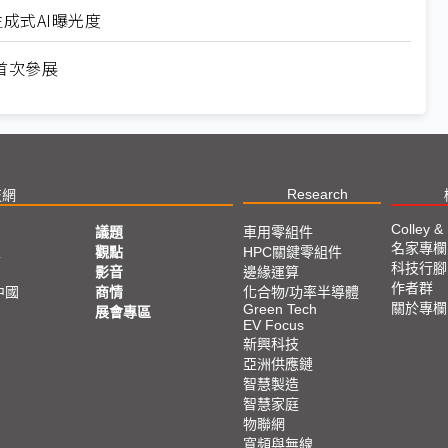
成式AI曝光度
首次參展
Research
技網
Colley &
議題
車用零組件
名家專欄
亞
觀點
HPC關鍵零組件
科技行腳
影音
邊緣運算
作者群
中國
商情
化合物/功率半導體
關於專欄
Green Tech
展會專區
EV Focus
新興科技
亞洲供應鏈
智慧製造
智慧家庭
物聯網
寬頻與無線