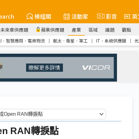
earch
椽經閣
活動家
影音
英
未來車供應鏈
蘋果供應鏈
產業
區域
議題
觀點
AI．智慧應用．電商物流
｜
航太．衛星．軍工
｜
IT．系統供應鏈
｜
光
n RAN轉捩點