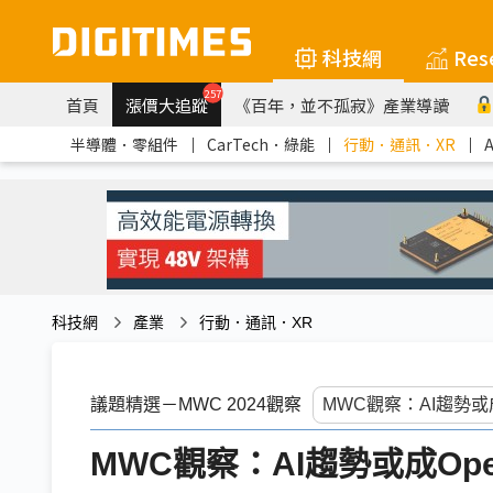
科技網
Res
257
首頁
漲價大追蹤
《百年，並不孤寂》產業導讀
半導體．零組件
｜
CarTech．綠能
｜
行動．通訊．XR
｜
科技網
產業
行動．通訊．XR
議題精選－MWC 2024觀察
MWC觀察：AI趨勢或成Ope