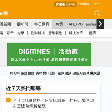
評估申請
登入
繁體版
简体版
文網
漫新聞
聽新聞
每日椽真
商情
AI EXPO Taiwan
COM
電．顯示．光學
｜
物聯科技．智慧製造
｜
科技政策
｜
圖表
聯發科設計觀點 應材材料創新 獨家開講 破除AI晶片供應鏈
近７天熱門報導
MLCC訂單過熱、出貨比創高 村田示警全球
AI基建熱潮將趨緩