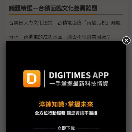
議題精選－台積面臨文化差異難題
台美日人力文化迥異 台積電面臨「南橘北枳」難題
分析：台積電的成功基因 能否移植到美國廠？
護國神山身價不凡 助攻產業學界陷兩難
台積電今年員工突破8萬人
海外招聘「work-life balance」難解
近７天熱門報導
MLCC訂單過熱、出貨比創高 村田示警全球AI基
建熱潮將趨緩