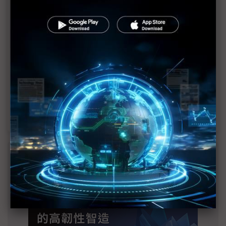
2027全年記憶體產能提前售罄 買家「祕而不
宣」只怕買不夠
英特爾EMIB良率達標 聯發科第2代ASIC產品
2028準時量產
SpaceX晶片採購大轉向 Elon Musk捨超微全面
採用NVIDIA
光進銅退更明確？ 聯發科估SerDes 448G為銅
線「最終戰場」