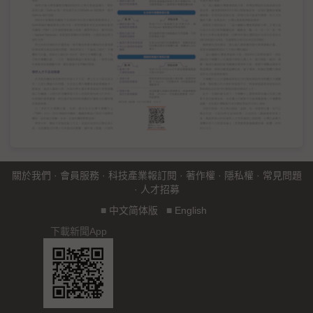
關於我們
·
會員服務
·
科技產業報訂閱
·
著作權
·
隱私權
·
常見問題
·
人才招募
■
中文简体版
■
English
下載新聞App