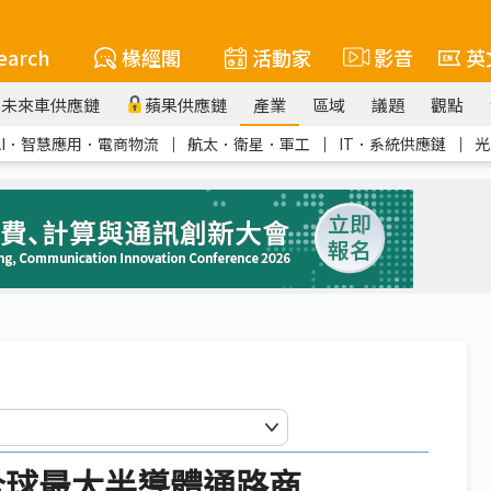
earch
椽經閣
活動家
影音
英
未來車供應鏈
蘋果供應鏈
產業
區域
議題
觀點
AI．智慧應用．電商物流
｜
航太．衛星．軍工
｜
IT．系統供應鏈
｜
光
升全球最大半導體通路商