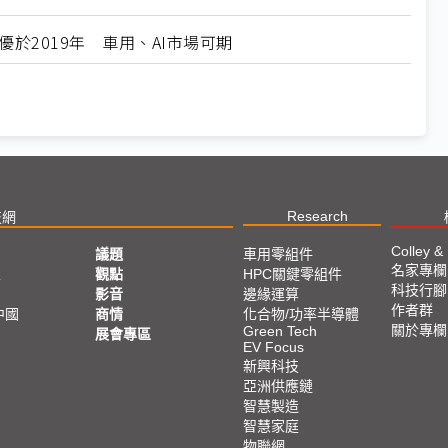
優於2019年 車用、AI市場可期
Research
技網
Colley &
議題
車用零組件
名家專欄
亞
觀點
HPC關鍵零組件
科技行腳
影音
邊緣運算
作者群
中國
商情
化合物/功率半導體
關於專欄
Green Tech
展會專區
EV Focus
新興科技
亞洲供應鏈
智慧製造
智慧家庭
物聯網