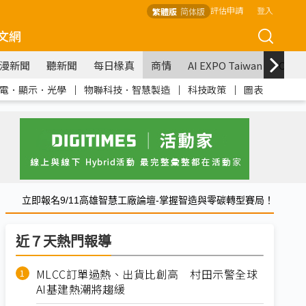
評估申請
登入
繁體版
简体版
文網
漫新聞
聽新聞
每日椽真
商情
AI EXPO Taiwan
COM
電．顯示．光學
｜
物聯科技．智慧製造
｜
科技政策
｜
圖表
立即報名9/11高雄智慧工廠論壇-掌握智造與零碳轉型賽局！
近７天熱門報導
MLCC訂單過熱、出貨比創高 村田示警全球
AI基建熱潮將趨緩