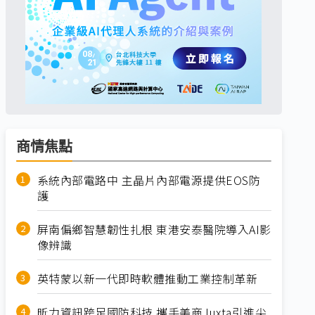
商情焦點
系統內部電路中 主晶片內部電源提供EOS防
護
屏南偏鄉智慧韌性扎根 東港安泰醫院導入AI影
像辨識
英特蒙以新一代即時軟體推動工業控制革新
昕力資訊跨足國防科技 攜手美商Juxta引進尖