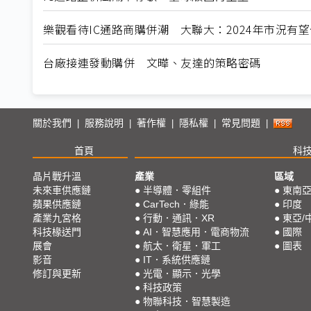
樂觀看待IC通路商購併潮 大聯大：2024年市況有望
台廠接連發動購併 文曄、友達的策略密碼
關於我們
服務說明
著作權
隱私權
常見問題
|
|
|
|
|
首頁
科
晶片戰升溫
產業
區域
未來車供應鏈
●
半導體．零組件
●
東南
蘋果供應鏈
●
CarTech．綠能
●
印度
產業九宮格
●
行動．通訊．XR
●
東亞/
科技椽送門
●
AI．智慧應用．電商物流
●
國際
展會
●
航太．衛星．軍工
●
圖表
影音
●
IT．系統供應鏈
修訂與更新
●
光電．顯示．光學
●
科技政策
●
物聯科技．智慧製造