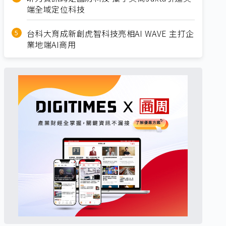
端全域定位科技
台科大育成新創虎智科技亮相AI WAVE 主打企
業地端AI商用