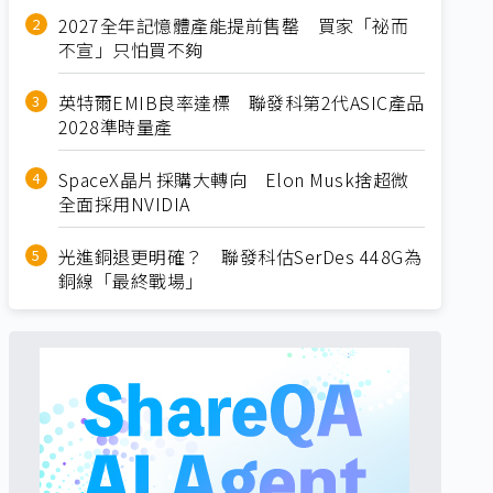
2027全年記憶體產能提前售罄 買家「祕而
不宣」只怕買不夠
英特爾EMIB良率達標 聯發科第2代ASIC產品
2028準時量產
SpaceX晶片採購大轉向 Elon Musk捨超微
全面採用NVIDIA
光進銅退更明確？ 聯發科估SerDes 448G為
銅線「最終戰場」