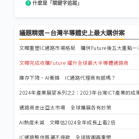
什麼是「關鍵字追蹤」
議題精選－台灣半導體史上最大購併案
文曄重塑IC通路市場格局 購併Future後五大重點一
文曄完成收購Future 躍升全球最大半導體通路商
庫存下降、AI衝鋒 IC通路代理商有感嗎？
2024年產業展望系列之2：2023年台灣ICT產業的成
通路商走出亞太市場 全球擴展各有妙策
AI熱度未減 文曄估2024全年成長上看2倍
IC通路整併風潮不停歇 全球版圖再重塑