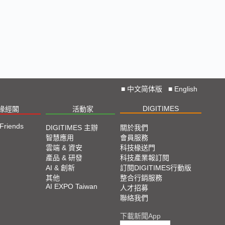
■
中文简体版
■
English
DIGITIMES
椽經閣
活動家
 Friends
DIGITIMES 主辦
關於我們
智慧應用
會員服務
雲端 & 資安
科技椽送門
產品 & 研發
科技產業報訂閱
AI & 創新
訂閱DIGITIMES行動版
其他
整合行銷服務
AI EXPO Taiwan
人才招募
聯絡我們
下載新聞App