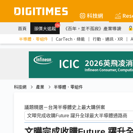
科技網
Res
259
首頁
漲價大追蹤
《百年，並不孤寂》產業導讀
半導體．零組件
｜
CarTech．綠能
｜
行動．通訊．XR
｜
科技網
產業
半導體．零組件
議題精選－台灣半導體史上最大購併案
文曄完成收購Future 躍