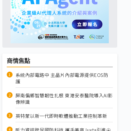
商情焦點
系統內部電路中 主晶片內部電源提供EOS防
護
屏南偏鄉智慧韌性扎根 東港安泰醫院導入AI影
像辨識
英特蒙以新一代即時軟體推動工業控制革新
昕力資訊跨足國防科技 攜手美商Juxta引進尖