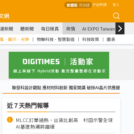
評估申請
登入
繁體版
简体版
文網
漫新聞
聽新聞
每日椽真
商情
AI EXPO Taiwan
COM
電．顯示．光學
｜
物聯科技．智慧製造
｜
科技政策
｜
圖表
聯發科設計觀點 應材材料創新 獨家開講 破除AI晶片供應鏈
近７天熱門報導
MLCC訂單過熱、出貨比創高 村田示警全球
AI基建熱潮將趨緩