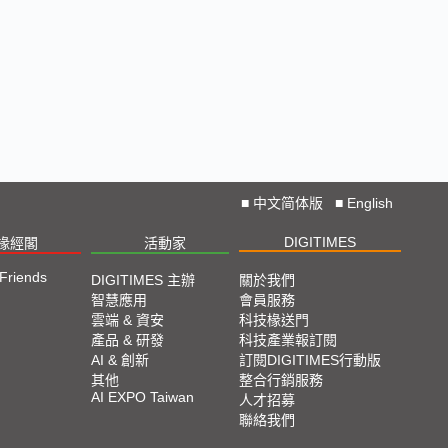
■
中文简体版
■
English
DIGITIMES
椽經閣
活動家
 Friends
DIGITIMES 主辦
關於我們
智慧應用
會員服務
雲端 & 資安
科技椽送門
產品 & 研發
科技產業報訂閱
AI & 創新
訂閱DIGITIMES行動版
其他
整合行銷服務
AI EXPO Taiwan
人才招募
聯絡我們