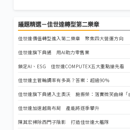
議題精選－佳世達轉型第二樂章
佳世達價值轉型進入第二樂章 聚焦四大營運方向
佳世達旗下典通 用AI助力零售業
鎖定AI、ESG 佳世達COMPUTEX五大重點搶先看
佳世達主管輪調率有多高？答案：超過90%
佳世達旗下典通入主奧沃 施振榮：落實微笑曲線「
佳世達加速越南布局 產能將逐季攀升
陳其宏掃除西門子陰影 打造佳世達大艦隊