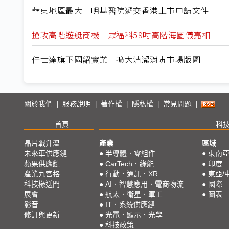
華東地區最大 明基醫院遞交香港上市申請文件
搶攻高階遊艇商機 眾福科59吋高階海圖儀亮相
佳世達旗下國韶實業 擴大清潔消毒市場版圖
關於我們
服務說明
著作權
隱私權
常見問題
|
|
|
|
|
首頁
科
晶片戰升溫
產業
區域
未來車供應鏈
●
半導體．零組件
●
東南
蘋果供應鏈
●
CarTech．綠能
●
印度
產業九宮格
●
行動．通訊．XR
●
東亞/
科技椽送門
●
AI．智慧應用．電商物流
●
國際
展會
●
航太．衛星．軍工
●
圖表
影音
●
IT．系統供應鏈
修訂與更新
●
光電．顯示．光學
●
科技政策