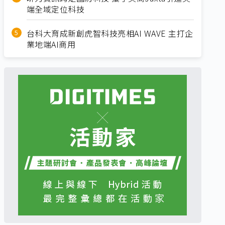
端全域定位科技
台科大育成新創虎智科技亮相AI WAVE 主打企
業地端AI商用