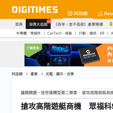
科技網
Res
259
首頁
漲價大追蹤
《百年，並不孤寂》產業導讀
半導體．零組件
｜
CarTech．綠能
｜
行動．通訊．XR
｜
科技網
產業
光電．顯示．光學
議題精選－佳世達轉型第二樂章
搶攻高階遊艇商機 眾福科