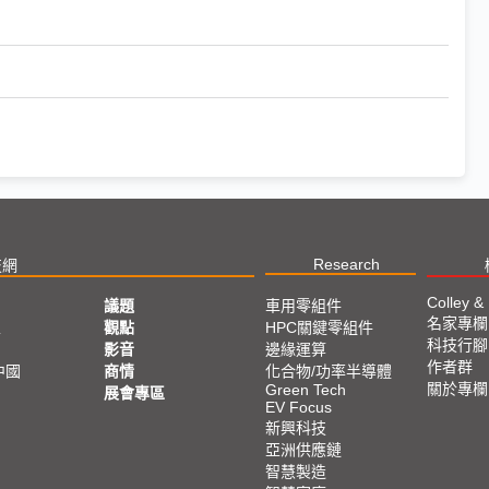
Research
技網
Colley &
議題
車用零組件
名家專欄
亞
觀點
HPC關鍵零組件
科技行腳
影音
邊緣運算
作者群
中國
商情
化合物/功率半導體
關於專欄
Green Tech
展會專區
EV Focus
新興科技
亞洲供應鏈
智慧製造